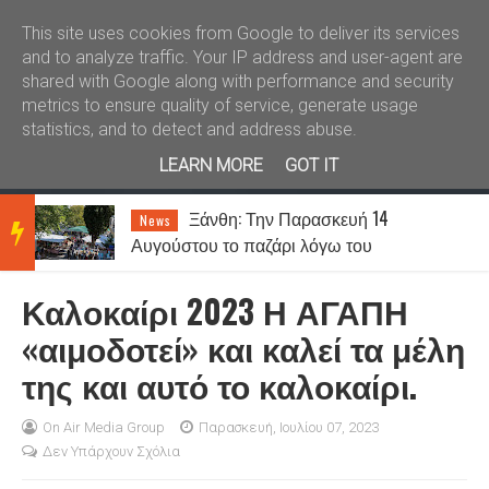
Καλώς ήλθατε
Kral News
This site uses cookies from Google to deliver its services
and to analyze traffic. Your IP address and user-agent are
shared with Google along with performance and security
metrics to ensure quality of service, generate usage
statistics, and to detect and address abuse.
LEARN MORE
GOT IT
Ξάνθη: Την Παρασκευή 14
News
BRE
Αυγούστου το παζάρι λόγω του
Δεκαπενταύγουστου
Καλοκαίρι 2023 Η ΑΓΑΠΗ
AKIN
«αιμοδοτεί» και καλεί τα μέλη
της και αυτό το καλοκαίρι.
G
On Air Media Group
Παρασκευή, Ιουλίου 07, 2023
Δεν Υπάρχουν Σχόλια
NEW