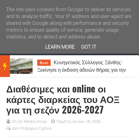
Καλώς ήλθατε
Kral News
This site uses cookies from Google to deliver its services
and to analyze traffic. Your IP address and user-agent are
shared with Google along with performance and security
metrics to ensure quality of service, generate usage
statistics, and to detect and address abuse.
LEARN MORE
GOT IT
ση
Κυνηγετικός Σύλλογος Ξάνθης:
News
BRE
Ξεκίνησε η έκδοση αδειών θήρας για την
περίοδο 2026-2027
Διαθέσιμες και online οι
AKIN
κάρτες διαρκείας του ΑΟΞ
για τη σεζόν 2026-2027
G
On Air Media Group
Πέμπτη, Ιουνίου 18, 2026
Δεν Υπάρχουν Σχόλια
NEW