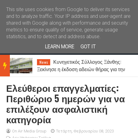
Καλώς ήλθατε
Kral News
This site uses cookies from Google to deliver its services
and to analyze traffic. Your IP address and user-agent are
shared with Google along with performance and security
metrics to ensure quality of service, generate usage
statistics, and to detect and address abuse.
LEARN MORE
GOT IT
Κυνηγετικός Σύλλογος Ξάνθης:
News
BRE
Ξεκίνησε η έκδοση αδειών θήρας για την
περίοδο 2026-2027
Ελεύθεροι επαγγελματίες:
AKIN
Περιθώριο 5 ημερών για να
επιλέξουν ασφαλιστική
G
κατηγορία
NEW
On Air Media Group
Τετάρτη, Φεβρουαρίου 08, 2023
Δεν Υπάρχουν Σχόλια