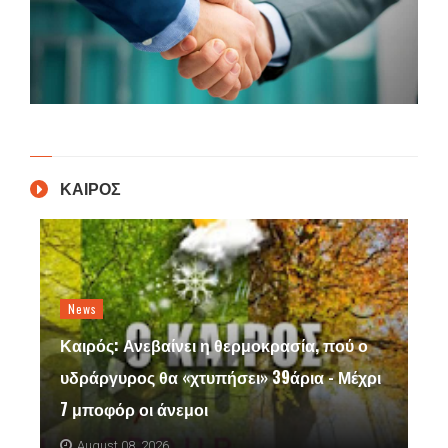
ΚΑΙΡΟΣ
News
Καιρός: Ανεβαίνει η θερμοκρασία, πού ο
υδράργυρος θα «χτυπήσει» 39άρια - Μέχρι
7 μποφόρ οι άνεμοι
August 08, 2026