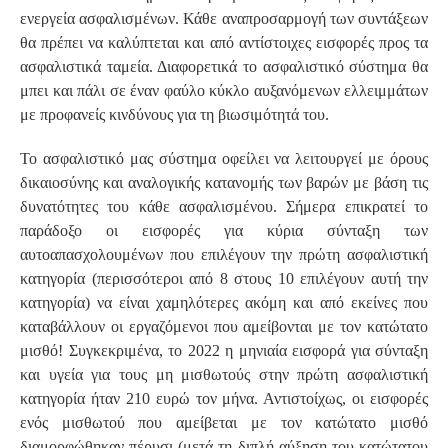
ενεργεία ασφαλισμένων. Κάθε αναπροσαρμογή των συντάξεων
θα πρέπει να καλύπτεται και από αντίστοιχες εισφορές προς τα
ασφαλιστικά ταμεία. Διαφορετικά το ασφαλιστικό σύστημα θα
μπει και πάλι σε έναν φαύλο κύκλο αυξανόμενων ελλειμμάτων
με προφανείς κινδύνους για τη βιωσιμότητά του.
Το ασφαλιστικό μας σύστημα οφείλει να λειτουργεί με όρους
δικαιοσύνης και αναλογικής κατανομής των βαρών με βάση τις
δυνατότητες του κάθε ασφαλισμένου. Σήμερα επικρατεί το
παράδοξο οι εισφορές για κύρια σύνταξη των
αυτοαπασχολουμένων που επιλέγουν την πρώτη ασφαλιστική
κατηγορία (περισσότεροι από 8 στους 10 επιλέγουν αυτή την
κατηγορία) να είναι χαμηλότερες ακόμη και από εκείνες που
καταβάλλουν οι εργαζόμενοι που αμείβονται με τον κατώτατο
μισθό! Συγκεκριμένα, το 2022 η μηνιαία εισφορά για σύνταξη
και υγεία για τους μη μισθωτούς στην πρώτη ασφαλιστική
κατηγορία ήταν 210 ευρώ τον μήνα. Αντιστοίχως, οι εισφορές
ενός μισθωτού που αμείβεται με τον κατώτατο μισθό
διαμορφώθηκαν πέρυσι (μετά τη διπλή αύξηση του κατώτατου