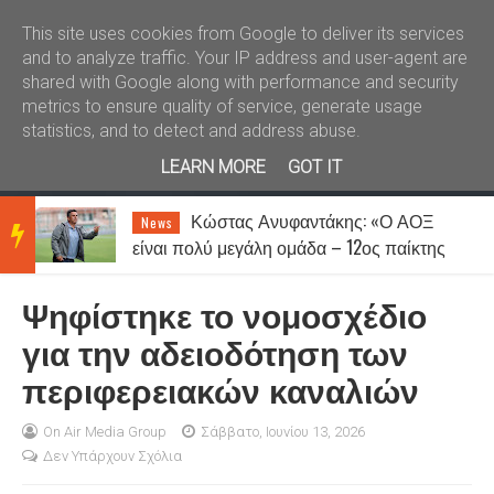
Καλώς ήλθατε
Kral News
This site uses cookies from Google to deliver its services
and to analyze traffic. Your IP address and user-agent are
shared with Google along with performance and security
metrics to ensure quality of service, generate usage
statistics, and to detect and address abuse.
LEARN MORE
GOT IT
Κώστας Ανυφαντάκης: «Ο ΑΟΞ
News
BRE
είναι πολύ μεγάλη ομάδα – 12ος παίκτης
μας είναι ο κόσμος»
Ψηφίστηκε το νομοσχέδιο
AKIN
για την αδειοδότηση των
περιφερειακών καναλιών
G
On Air Media Group
Σάββατο, Ιουνίου 13, 2026
Δεν Υπάρχουν Σχόλια
NEW