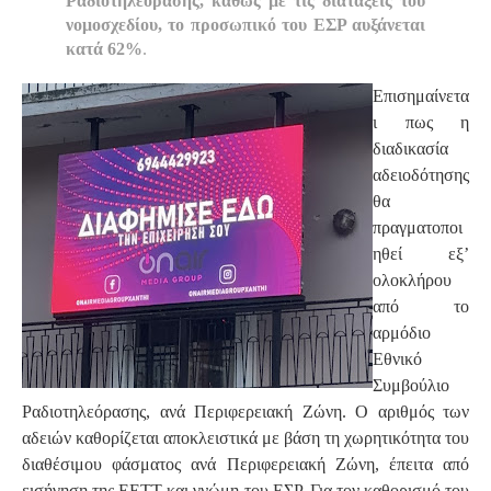
Ραδιοτηλεόρασης, καθώς με τις διατάξεις του
νομοσχεδίου, το προσωπικό του ΕΣΡ αυξάνεται
κατά 62%
.
Επισημαίνετα
ι πως η
διαδικασία
αδειοδότησης
θα
πραγματοποι
ηθεί εξ’
ολοκλήρου
από το
αρμόδιο
Εθνικό
Συμβούλιο
Ραδιοτηλεόρασης, ανά Περιφερειακή Ζώνη. Ο αριθμός των
αδειών καθορίζεται αποκλειστικά με βάση τη χωρητικότητα του
διαθέσιμου φάσματος ανά Περιφερειακή Ζώνη, έπειτα από
εισήγηση της ΕΕΤΤ και γνώμη του ΕΣΡ. Για τον καθορισμό του