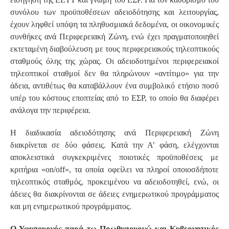
συνόλου των προϋποθέσεων αδειοδότησης και λειτουργίας,
έχουν ληφθεί υπόψη τα πληθυσμιακά δεδομένα, οι οικονομικές
συνθήκες ανά Περιφερειακή Ζώνη, ενώ έχει πραγματοποιηθεί
εκτεταμένη διαβούλευση με τους περιφερειακούς τηλεοπτικούς
σταθμούς όλης της χώρας. Οι αδειοδοτημένοι περιφερειακοί
τηλεοπτικοί σταθμοί δεν θα πληρώνουν «αντίτιμο» για την
άδεια, αντιθέτως θα καταβάλλουν ένα συμβολικό ετήσιο ποσό
υπέρ του κόστους εποπτείας από το ΕΣΡ, το οποίο θα διαφέρει
ανάλογα την περιφέρεια.
Η διαδικασία αδειοδότησης ανά Περιφερειακή Ζώνη
διακρίνεται σε δύο φάσεις. Κατά την Α’ φάση, ελέγχονται
αποκλειστικά συγκεκριμένες ποιοτικές προϋποθέσεις με
κριτήρια «on/off», τα οποία οφείλει να πληροί οποιοσδήποτε
τηλεοπτικός σταθμός, προκειμένου να αδειοδοτηθεί, ενώ, οι
άδειες θα διακρίνονται σε άδειες ενημερωτικού προγράμματος
και μη ενημερωτικού προγράμματος.
Ο Υφυπουργός παρά τω Πρωθυπουργώ και Κυβερνητικός