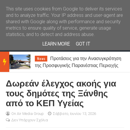
Καλώς ήλθατε
Kral News
This site uses cookies from Google to deliver its services
and to analyze traffic. Your IP address and user-agent are
shared with Google along with performance and security
metrics to ensure quality of service, generate usage
statistics, and to detect and address abuse.
LEARN MORE
GOT IT
Προτάσεις για την Ανασυγκρότηση
News
BRE
της Προσφυγικής Παρανέστιας Περιοχής
Σταυρουπόλεως Ξάνθης
Δωρεάν έλεγχος ακοής για
AKIN
τους δημότες της Ξάνθης
από το ΚΕΠ Υγείας
G
On Air Media Group
Σάββατο, Ιουνίου 13, 2026
Δεν Υπάρχουν Σχόλια
NEW