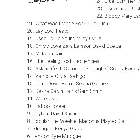
24. Cruel Summer Ta
23. Disconnect Beck
22. Bloody Mary L
21. What Was I Made For? Billie Eilish
20. Lay Low Tiësto
19. Used To Be Young Miley Cyrus
18. On My Love Zara Larsson David Guetta
17. Makeba Jain
16. The Feeling Lost Frequencies
15. Asking (feat. Clementine Douglas) Sonny Fode
14. Vampire Olivia Rodrigo
13. Calm Down Rema Selena Gomez
12. Desire Calvin Harris Sam Smith
11. Water Tyla
10. Tattoo Loreen
9. Daylight David Kushner
8. Popular The Weeknd Madonna Playboi Carti
7. Strangers Kenya Grace
6. Tension Kylie Minogue