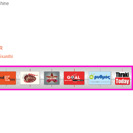
chine
R
6xanthi