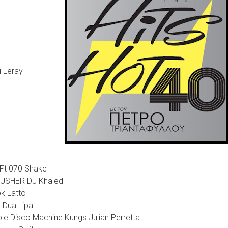
i Leray
e
Ft 070 Shake
n USHER DJ Khaled
k Latto
 Dua Lipa
rple Disco Machine Kungs Julian Perretta