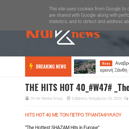
Καλώς ήλθατε
Kral News
This site uses cookies from Google to de
are shared with Google along with perfo
statistics, and to detect and address a
Αναβρασμός στην
Ξάνθη:
News
News
BREAKING NEWS
ορεινή Ξάνθη – «ΟΧΙ» στη
για παράνομα 
δημιουργία κέντρου
μεταναστών στη Σταυρούπολη
THE HITS HOT 40_#W47# _The 
On Air Media Group
Σάββατο, Νοεμβρίου 25, 2023
HITS HOT 40 ΜΕ ΤΟΝ ΠΕΤΡΟ ΤΡΙΑΝΤΑΦΥΛΛΟΥ
"The Hottest SHAZAM Hits in Europe"