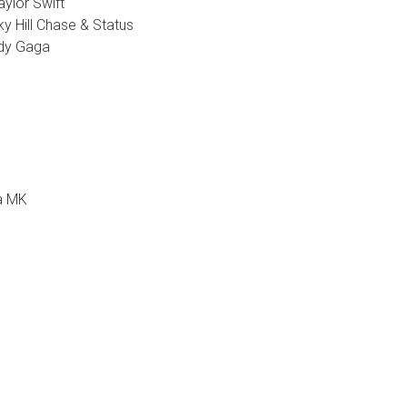
ylor Swift
y Hill Chase & Status
ady Gaga
ra MK