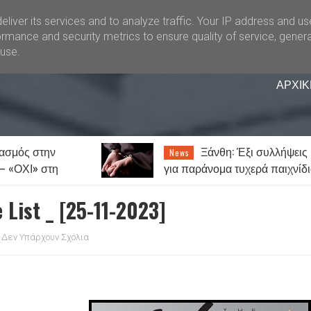
liver its services and to analyze traffic. Your IP address and u
rmance and security metrics to ensure quality of service, gener
buse.
ΑΡΧΙΚ
 Έξι συλλήψεις
Καιρός: Ζέστη με λίγες
News
τυχερά παιχνίδια
νεφώσεις και 7 μποφόρ μελτέμ
List _ [25-11-2023]
Δεν Υπάρχουν Σχόλια