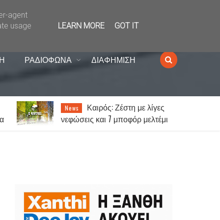
ser-agent
ate usage
LEARN MORE
GOT IT
Η
ΡΑΔΙΟΦΩΝΑ
ΔΙΑΦΗΜΙΣΗ
Κώστας Ανυφαντάκης:
News
ι
«Ο ΑΟΞ είναι πολύ μεγάλη
ομάδα – 12ος παίκτης μας είναι
ο κόσμος»