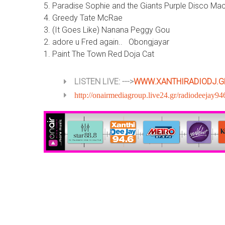
5. Paradise Sophie and the Giants Purple Disco Ma
4. Greedy Tate McRae
3. (It Goes Like) Nanana Peggy Gou
2. adore u Fred again.. Obongjayar
1. Paint The Town Red Doja Cat
LISTEN LIVE: --->
WWW.XANTHIRADIODJ.G
http://onairmediagroup.live24.gr/radiodeejay94