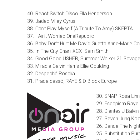
40. React Switch Disco Ella Henderson
39. Jaded Miley Cyrus
38. Can't Play Myself (A Tribute To Amy) SKEPTA
37. I Ain’t Worried OneRepublic
36. Baby Don’t Hurt Me David Guetta Anne-Marie Co
35. In The City Charli XCX Sam Smith
34. Good Good USHER, Summer Walker 21 Savag
33. Miracle Calvin Harris Ellie Goulding
32. Despechá Rosalía
31. Prada cassö, RAYE & D-Block Europe
30. SNAP Rosa Linn
29. Escapism Raye 
28. Dientes J Balvi
27. Seven Jung Koo
26. Dance The Night
25. Substitution Pu