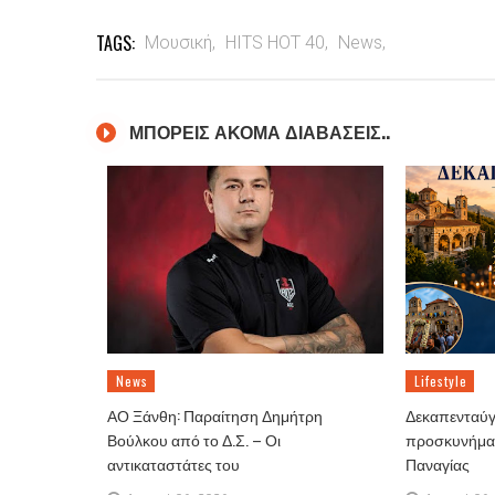
TAGS:
Μουσική,
HITS HOT 40,
News,
ΜΠΟΡΕΙΣ ΑΚΟΜΑ ΔΙΑΒΑΣΕΙΣ..
News
Lifestyle
ΑΟ Ξάνθη: Παραίτηση Δημήτρη
Δεκαπενταύγ
Βούλκου από το Δ.Σ. – Οι
προσκυνήματ
αντικαταστάτες του
Παναγίας