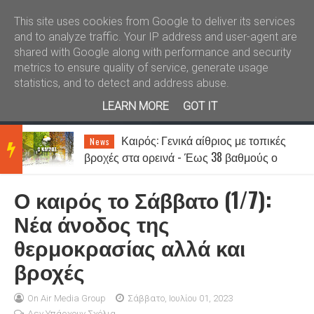
Καλώς ήλθατε
Kral News
This site uses cookies from Google to deliver its services
and to analyze traffic. Your IP address and user-agent are
shared with Google along with performance and security
metrics to ensure quality of service, generate usage
statistics, and to detect and address abuse.
LEARN MORE
GOT IT
«Θερίζει» ο καρκίνος – Στοιχεία
News
BRE
σοκ: Ένας στους πέντε ανθρώπους θα
νοσήσει
Ο καιρός το Σάββατο (1/7):
AKIN
Νέα άνοδος της
θερμοκρασίας αλλά και
G
βροχές
NEW
On Air Media Group
Σάββατο, Ιουλίου 01, 2023
Δεν Υπάρχουν Σχόλια