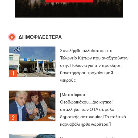
ΔΗΜΟΦΙΛΕΣΤΕΡΑ
Συνελήφθη αλλοδαπός στο
Τελωνείο Κήπων που αναζητούνταν
στην Πολωνία για την πρόκληση
θανατηφόρου τροχαίου με 3
νεκρούς
[Με απόφαση
Θεοδωρικάκου....Διοικητικοί
υπάλληλοι των ΟΤΑ σε ρόλο
δημοτικής αστυνομίας! Το πολιτικό
καρναβάλι ήρθε νωρίτερα!]
Οι ερωτικές επαφές των Ελλήνων…