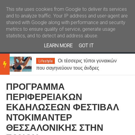
Καλώς ήλθατε
Kral News
This site uses cookies from Google to deliver its services
and to analyze traffic. Your IP address and user-agent are
shared with Google along with performance and security
metrics to ensure quality of service, generate usage
statistics, and to detect and address abuse.
LEARN MORE
GOT IT
Οι τέσσερις τύποι γυναικών
Lifestyle
BRE
που σαγηνεύουν τους άνδρες
ΠΡΟΓΡΑΜΜΑ
AKIN
ΠΕΡΙΦΕΡΕΙΑΚΩΝ
ΕΚΔΗΛΩΣΕΩΝ ΦΕΣΤΙΒΑΛ
G
ΝΤΟΚΙΜΑΝΤΕΡ
ΘΕΣΣΑΛΟΝΙΚΗΣ ΣΤΗΝ
NEW