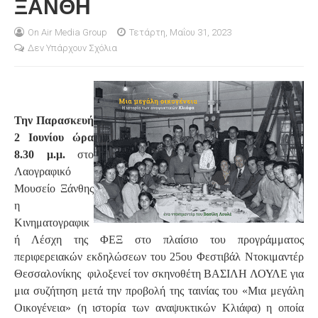
ΞΑΝΘΗ
S
On Air Media Group
Τετάρτη, Μαΐου 31, 2023
Δεν Υπάρχουν Σχόλια
Την Παρασκευή
2 Ιουνίου ώρα
8.30 μ.μ.
στο
Λαογραφικό
Μουσείο Ξάνθης
η
Κινηματογραφικ
ή Λέσχη της ΦΕΞ στο πλαίσιο του προγράμματος
περιφερειακών εκδηλώσεων του 25ου Φεστιβάλ Ντοκιμαντέρ
Θεσσαλονίκης φιλοξενεί τον σκηνοθέτη ΒΑΣΙΛΗ ΛΟΥΛΕ για
μια συζήτηση μετά την προβολή της ταινίας του «Μια μεγάλη
Οικογένεια» (η ιστορία των αναψυκτικών Κλιάφα) η οποία