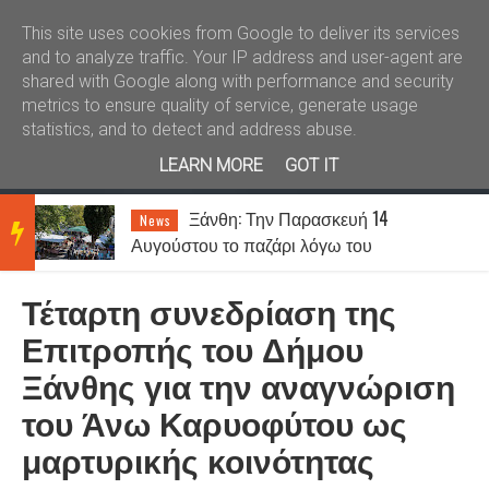
Καλώς ήλθατε
Kral News
This site uses cookies from Google to deliver its services
and to analyze traffic. Your IP address and user-agent are
shared with Google along with performance and security
metrics to ensure quality of service, generate usage
statistics, and to detect and address abuse.
LEARN MORE
GOT IT
Ξάνθη: Την Παρασκευή 14
News
BRE
Αυγούστου το παζάρι λόγω του
Δεκαπενταύγουστου
Τέταρτη συνεδρίαση της
AKIN
Επιτροπής του Δήμου
Ξάνθης για την αναγνώριση
G
του Άνω Καρυοφύτου ως
μαρτυρικής κοινότητας
NEW