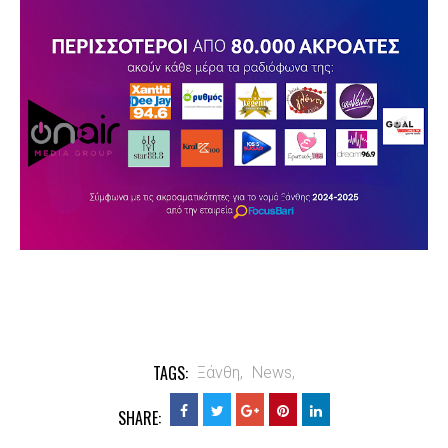
TAGS:
Ξάνθη,
News,
SHARE: