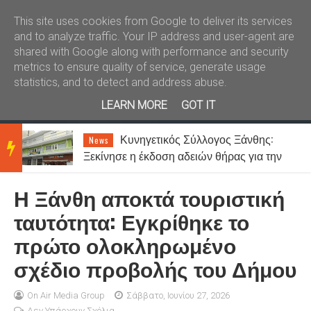
Καλώς ήλθατε
Kral News
This site uses cookies from Google to deliver its services
and to analyze traffic. Your IP address and user-agent are
shared with Google along with performance and security
metrics to ensure quality of service, generate usage
statistics, and to detect and address abuse.
LEARN MORE
GOT IT
ση
Κυνηγετικός Σύλλογος Ξάνθης:
News
BRE
Ξεκίνησε η έκδοση αδειών θήρας για την
περίοδο 2026-2027
Η Ξάνθη αποκτά τουριστική
AKIN
ταυτότητα: Εγκρίθηκε το
πρώτο ολοκληρωμένο
G
σχέδιο προβολής του Δήμου
NEW
On Air Media Group
Σάββατο, Ιουνίου 27, 2026
Δεν Υπάρχουν Σχόλια