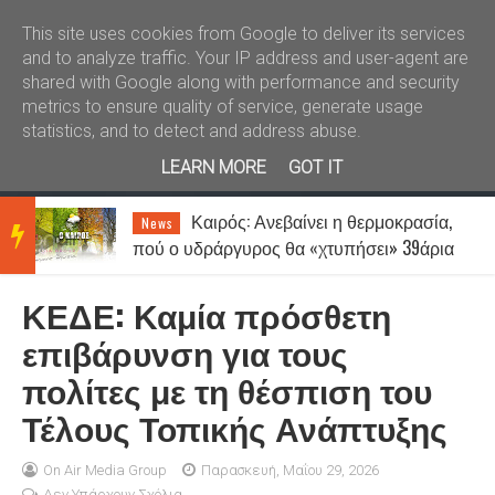
Καλώς ήλθατε
Kral News
This site uses cookies from Google to deliver its services
and to analyze traffic. Your IP address and user-agent are
shared with Google along with performance and security
metrics to ensure quality of service, generate usage
statistics, and to detect and address abuse.
LEARN MORE
GOT IT
Καιρός: Ανεβαίνει η θερμοκρασία,
News
BRE
πού ο υδράργυρος θα «χτυπήσει» 39άρια
- Μέχρι 7 μποφόρ οι άνεμοι
ΚΕΔΕ: Καμία πρόσθετη
AKIN
επιβάρυνση για τους
πολίτες με τη θέσπιση του
G
Τέλους Τοπικής Ανάπτυξης
NEW
On Air Media Group
Παρασκευή, Μαΐου 29, 2026
Δεν Υπάρχουν Σχόλια