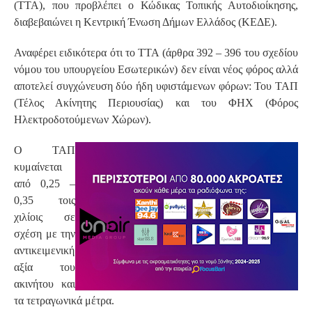
(ΤΤΑ), που προβλέπει ο Κώδικας Τοπικής Αυτοδιοίκησης,
διαβεβαιώνει η Κεντρική Ένωση Δήμων Ελλάδος (ΚΕΔΕ).
Αναφέρει ειδικότερα ότι το ΤΤΑ (άρθρα 392 – 396 του σχεδίου
νόμου του υπουργείου Εσωτερικών) δεν είναι νέος φόρος αλλά
αποτελεί συγχώνευση δύο ήδη υφιστάμενων φόρων: Του ΤΑΠ
(Τέλος Ακίνητης Περιουσίας) και του ΦΗΧ (Φόρος
Ηλεκτροδοτούμενων Χώρων).
Ο ΤΑΠ
κυμαίνεται
από 0,25 –
0,35 τοις
χιλίοις σε
σχέση με την
αντικειμενική
αξία του
ακινήτου και
τα τετραγωνικά μέτρα.