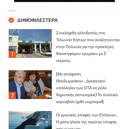
ΔΗΜΟΦΙΛΕΣΤΕΡΑ
Συνελήφθη αλλοδαπός στο
Τελωνείο Κήπων που αναζητούνταν
στην Πολωνία για την πρόκληση
θανατηφόρου τροχαίου με 3
νεκρούς
[Με απόφαση
Θεοδωρικάκου....Διοικητικοί
υπάλληλοι των ΟΤΑ σε ρόλο
δημοτικής αστυνομίας! Το πολιτικό
καρναβάλι ήρθε νωρίτερα!]
Οι ερωτικές επαφές των Ελλήνων…
Η μέση ηλικία της πρώτης επαφής
στη χώρα μας