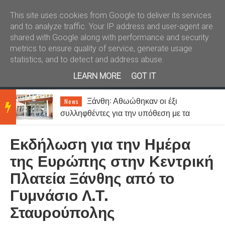
Καλώς ήλθατε
Kral News
This site uses cookies from Google to deliver its services
and to analyze traffic. Your IP address and user-agent are
shared with Google along with performance and security
metrics to ensure quality of service, generate usage
statistics, and to detect and address abuse.
LEARN MORE
GOT IT
Ξάνθη: Αθωώθηκαν οι έξι
News
BRE
συλληφθέντες για την υπόθεση με τα
τυχερά παίγνια σε καφενείο
Εκδήλωση για την Ημέρα
AKIN
της Ευρώπης στην Κεντρική
Πλατεία Ξάνθης από το
G
Γυμνάσιο Λ.Τ.
Σταυρούπολης
NEW