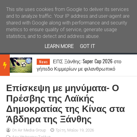
Καλώς ήλθατε
Kral News
This site uses cookies from Google to deliver its services
and to analyze traffic. Your IP address and user-agent are
shared with Google along with performance and security
metrics to ensure quality of service, generate usage
statistics, and to detect and address abuse.
LEARN MORE
GOT IT
ΕΠΣ Ξάνθης: Super Cup 2026 στο
News
BRE
γήπεδο Κιμμερίων με φιλανθρωπικό
χαρακτήρα
Επίσκεψη με μηνύματα- Ο
AKIN
Πρέσβης της Λαϊκής
Δημοκρατίας της Κίνας στα
G
Άβδηρα της Ξάνθης
NEW
On Air Media Group
Τρίτη, Μαΐου 19, 2026
Δεν Υπάρχουν Σχόλια