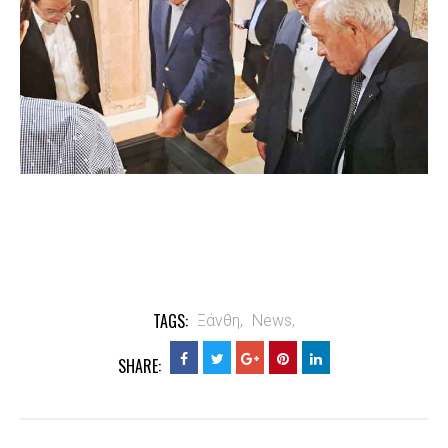
TAGS:
Ξάνθη,
News,
SHARE: