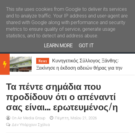
Καλώς ήλθατε
Kral News
This site uses cookies from Google to deliver its services
and to analyze traffic. Your IP address and user-agent are
shared with Google along with performance and security
metrics to ensure quality of service, generate usage
statistics, and to detect and address abuse.
LEARN MORE
GOT IT
ση
Κυνηγετικός Σύλλογος Ξάνθης:
News
BRE
Ξεκίνησε η έκδοση αδειών θήρας για την
περίοδο 2026-2027
Τα πέντε σημάδια που
AKIN
προδίδουν ότι ο απέναντί
σας είναι… ερωτευμένος/η
G
On Air Media Group
Πέμπτη, Μαΐου 21, 2026
Δεν Υπάρχουν Σχόλια
NEW