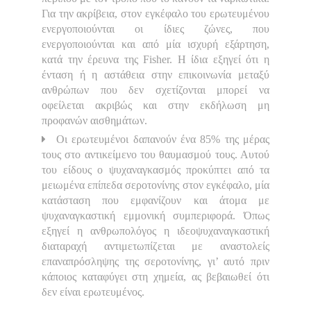
Για την ακρίβεια, στον εγκέφαλο του ερωτευμένου
ενεργοποιούνται οι ίδιες ζώνες, που
ενεργοποιούνται και από μία ισχυρή εξάρτηση,
κατά την έρευνα της Fisher. Η ίδια εξηγεί ότι η
ένταση ή η αστάθεια στην επικοινωνία μεταξύ
ανθρώπων που δεν σχετίζονται μπορεί να
οφείλεται ακριβώς και στην εκδήλωση μη
προφανών αισθημάτων.
Οι ερωτευμένοι δαπανούν ένα 85% της μέρας
τους στο αντικείμενο του θαυμασμού τους. Αυτού
του είδους ο ψυχαναγκασμός προκύπτει από τα
μειωμένα επίπεδα σεροτονίνης στον εγκέφαλο, μία
κατάσταση που εμφανίζουν και άτομα με
ψυχαναγκαστική εμμονική συμπεριφορά. Όπως
εξηγεί η ανθρωπολόγος η ιδεοψυχαναγκαστική
διαταραχή αντιμετωπίζεται με αναστολείς
επαναπρόσληψης της σεροτονίνης, γι’ αυτό πριν
κάποιος καταφύγει στη χημεία, ας βεβαιωθεί ότι
δεν είναι ερωτευμένος.