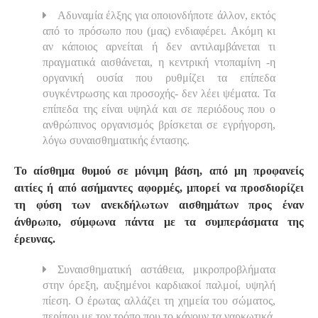
Αδυναμία έλξης για οποιονδήποτε άλλον, εκτός
από το πρόσωπο που (μας) ενδιαφέρει. Ακόμη κι
αν κάποιος αρνείται ή δεν αντιλαμβάνεται τι
πραγματικά αισθάνεται, η κεντρική ντοπαμίνη -η
οργανική ουσία που ρυθμίζει τα επίπεδα
συγκέντρωσης και προσοχής- δεν λέει ψέματα. Τα
επίπεδα της είναι υψηλά και σε περιόδους που ο
ανθρώπινος οργανισμός βρίσκεται σε εγρήγορση,
λόγω συναισθηματικής έντασης.
Το αίσθημα θυμού σε μόνιμη βάση, από μη προφανείς
αιτίες ή από ασήμαντες αφορμές, μπορεί να προσδιορίζει
τη φύση των ανεκδήλωτων αισθημάτων προς έναν
άνθρωπο, σύμφωνα πάντα με τα συμπεράσματα της
έρευνας.
Συναισθηματική αστάθεια, μικροπροβλήματα
στην όρεξη, αυξημένοι καρδιακοί παλμοί, υψηλή
πίεση. Ο έρωτας αλλάζει τη χημεία του σώματος,
περίπου με τον τρόπο που το κάνουν τα ναρκωτικά.