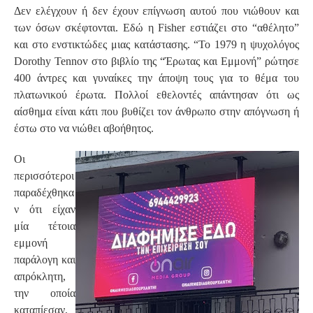
Δεν ελέγχουν ή δεν έχουν επίγνωση αυτού που νιώθουν και
των όσων σκέφτονται. Εδώ η Fisher εστιάζει στο “αθέλητο”
και στο ενστικτώδες μιας κατάστασης. “Το 1979 η ψυχολόγος
Dorothy Tennov στο βιβλίο της “Έρωτας και Εμμονή” ρώτησε
400 άντρες και γυναίκες την άποψη τους για το θέμα του
πλατωνικού έρωτα. Πολλοί εθελοντές απάντησαν ότι ως
αίσθημα είναι κάτι που βυθίζει τον άνθρωπο στην απόγνωση ή
έστω στο να νιώθει αβοήθητος.
Οι
περισσότεροι
παραδέχθηκα
ν ότι είχαν
μία τέτοια
εμμονή
παράλογη και
απρόκλητη,
την οποία
καταπίεσαν,