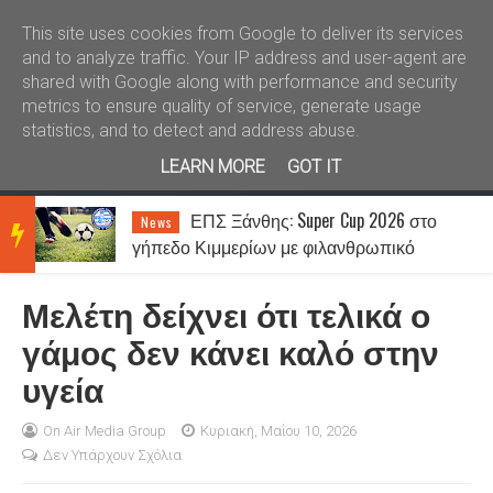
Καλώς ήλθατε
Kral News
This site uses cookies from Google to deliver its services
and to analyze traffic. Your IP address and user-agent are
shared with Google along with performance and security
metrics to ensure quality of service, generate usage
statistics, and to detect and address abuse.
LEARN MORE
GOT IT
ΕΠΣ Ξάνθης: Super Cup 2026 στο
News
BRE
γήπεδο Κιμμερίων με φιλανθρωπικό
χαρακτήρα
Μελέτη δείχνει ότι τελικά ο
AKIN
γάμος δεν κάνει καλό στην
υγεία
G
On Air Media Group
Κυριακή, Μαΐου 10, 2026
Δεν Υπάρχουν Σχόλια
NEW