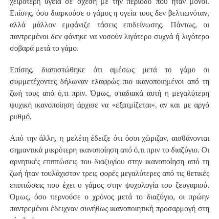
χειρότερη υγεία σε σχέση με την περίοδο που ήταν μόνοι.
Επίσης, όσο διαρκούσε ο γάμος η υγεία τους δεν βελτιωνόταν,
αλλά μάλλον εμφάνιζε τάσεις επιδείνωσης. Πάντως, οι
παντρεμένοι δεν φάνηκε να νοσούν λιγότερο συχνά ή λιγότερο
σοβαρά μετά το γάμο.
Επίσης, διαπιστώθηκε ότι αμέσως μετά το γάμο οι
συμμετέχοντες δήλωναν ελαφρώς πιο ικανοποιημένοι από τη
ζωή τους από ό,τι πριν. Όμως, σταδιακά αυτή η μεγαλύτερη
ψυχική ικανοποίηση άρχισε να «εξατμίζεται», αν και με αργό
ρυθμό.
Από την άλλη, η μελέτη έδειξε ότι όσοι χώριζαν, αισθάνονται
σημαντικά μικρότερη ικανοποίηση από ό,τι πριν το διαζύγιο. Οι
αρνητικές επιπτώσεις του διαζυγίου στην ικανοποίηση από τη
ζωή ήταν τουλάχιστον τρεις φορές μεγαλύτερες από τις θετικές
επιπτώσεις που έχει ο γάμος στην ψυχολογία του ζευγαριού.
Όμως, όσο περνούσε ο χρόνος μετά το διαζύγιο, οι πρώην
παντρεμένοι έδειχναν συνήθως ικανοποιητική προσαρμογή στη