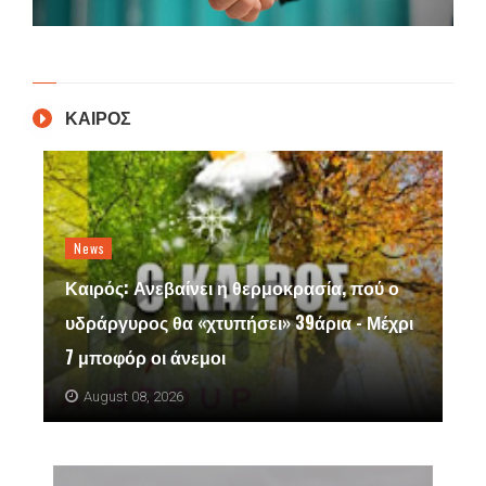
ΚΑΙΡΟΣ
News
Καιρός: Ανεβαίνει η θερμοκρασία, πού ο
υδράργυρος θα «χτυπήσει» 39άρια - Μέχρι
7 μποφόρ οι άνεμοι
August 08, 2026