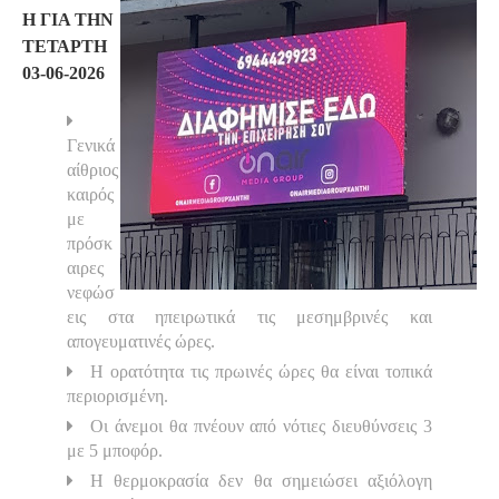
Η ΓΙΑ ΤΗΝ
ΤΕΤΑΡΤΗ
03-06-2026
Γενικά
αίθριος
καιρός
με
πρόσκ
αιρες
νεφώσ
εις στα ηπειρωτικά τις μεσημβρινές και
απογευματινές ώρες.
Η ορατότητα τις πρωινές ώρες θα είναι τοπικά
περιορισμένη.
Οι άνεμοι θα πνέουν από νότιες διευθύνσεις 3
με 5 μποφόρ.
Η θερμοκρασία δεν θα σημειώσει αξιόλογη