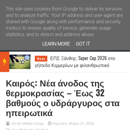
Καλώς ήλθατε
Kral News
This site uses cookies from Google to deliver its services
and to analyze traffic. Your IP address and user-agent are
shared with Google along with performance and security
metrics to ensure quality of service, generate usage
statistics, and to detect and address abuse.
LEARN MORE
GOT IT
ΕΠΣ Ξάνθης: Super Cup 2026 στο
News
BRE
γήπεδο Κιμμερίων με φιλανθρωπικό
χαρακτήρα
Καιρός: Νέα άνοδος της
AKIN
θερμοκρασίας – Έως 32
βαθμούς ο υδράργυρος στα
G
ηπειρωτικά
NEW
On Air Media Group
Κυριακή, Μαΐου 31, 2026
Δεν Υπάρχουν Σχόλια