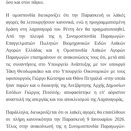
όσο και στον πάγκο.
Η ομοσπονδία διευκρινίζει ότι την Παρασκευή οι λαϊκές
αγορές θα λειτουργήσουν κανονικά, ενώ η προγραμματισμένη
δράση στη λαχαναγορά του Ρέντη δεν θα πραγματοποιηθεί.
Από την πλευρά της η Συνομοσπονδία Παραγωγών-
Επαγγελματιών Πωλητών Βιομηχανικών Ειδών Λαϊκών
Αγορών Ελλάδας και η Ομοσπονδία Λαϊκών Αγορών
Παραγωγών επισημαίνουν σε ανακοινώσεις τους ότι, μετά από
τις συναντήσεις στο Υπουργείο Ανάπτυξης με τον υπουργό
Τάκη Θεοδωρικάκο και στο Υπουργείο Οικονομικών με τους
υφυπουργούς Γιώργο Κώτσηρα και Θάνο Πετραλιά -στην οποία
ήταν παρών και ο διοικητής της Ανεξάρτητης Αρχής Δημοσίων
Εσόδων Γιώργος Πιτσιλής- αποφασίστηκε η επ’ αόριστον
αναστολή της απεργίας και του αποκλεισμού της Λαχαναγοράς.
Παράλληλα, διευκρινίζεται ότι οι λαϊκές αγορές θα επανέλθουν
σε πλήρη κανονικότητα την Παρασκευή 9 Ιανουαρίου 2026.
Τέλος στην ανακοίνωσή της η Συνομοσπονδία Παραγωγών-