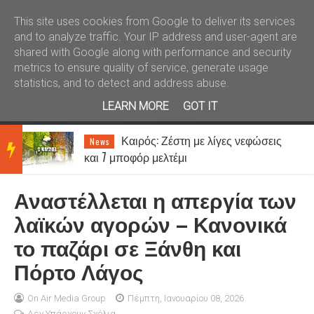
Καλώς ήλθατε
Kral News
This site uses cookies from Google to deliver its services
and to analyze traffic. Your IP address and user-agent are
shared with Google along with performance and security
metrics to ensure quality of service, generate usage
statistics, and to detect and address abuse.
LEARN MORE
GOT IT
Κώστας Ανυφαντάκης: «Ο ΑΟΞ
News
BRE
είναι πολύ μεγάλη ομάδα – 12ος παίκτης
μας είναι ο κόσμος»
Αναστέλλεται η απεργία των
AKIN
λαϊκών αγορών – Κανονικά
το παζάρι σε Ξάνθη και
G
Πόρτο Λάγος
NEW
On Air Media Group
Πέμπτη, Ιανουαρίου 08, 2026
Δεν Υπάρχουν Σχόλια