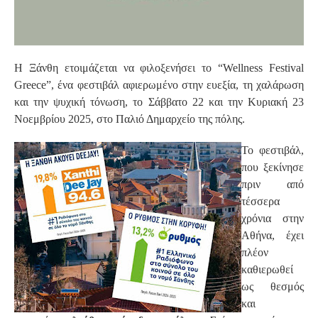
Η Ξάνθη ετοιμάζεται να φιλοξενήσει το “Wellness Festival
Greece”, ένα φεστιβάλ αφιερωμένο στην ευεξία, τη χαλάρωση
και την ψυχική τόνωση, το Σάββατο 22 και την Κυριακή 23
Νοεμβρίου 2025, στο Παλιό Δημαρχείο της πόλης.
Το φεστιβάλ,
που ξεκίνησε
πριν από
τέσσερα
χρόνια στην
Αθήνα, έχει
πλέον
καθιερωθεί
ως θεσμός
και