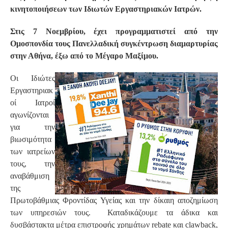
κινητοποιήσεων των Ιδιωτών Εργαστηριακών Ιατρών.
Στις 7 Νοεμβρίου, έχει προγραμματιστεί από την
Ομοσπονδία τους Πανελλαδική συγκέντρωση διαμαρτυρίας
στην Αθήνα, έξω από το Μέγαρο Μαξίμου.
Οι Ιδιώτες
Εργαστηριακ
οί Ιατροί
αγωνίζονται
για την
βιωσιμότητα
των ιατρείων
τους, την
αναβάθμιση
της
Πρωτοβάθμιας Φροντίδας Υγείας και την δίκαιη αποζημίωση
των υπηρεσιών τους. Καταδικάζουμε τα άδικα και
δυσβάστακτα μέτρα επιστροφής χρημάτων rebate και clawback,