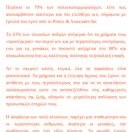
Περίπου το 70% των πολυεκατομμυριούχων, λένε πως
απολαμβάνουν καλύτερο και πιο ελεύθερο sεx, σύμφωνα με
έρευνα που έγινε από το Prince & Associates Inc.
Το 63% των πλουσίων ανδρών ανέφεραν ότι τα χρήματα τους
«προσέφεραν» πιο συχνό sεx και με περισσότερες συντρόφους,
ενώ για τις γυναίκες το ποσοστό ανέρχεται στο 88% και
αποκωδικοποιείται ως καλύτερης ποιότητας σεξουαλική επαφή.
Αν το σκεφτεί κανείς λογικά, όλα τα παραπάνω είναι
φυσιολογικά. Τα χρήματα και η έλλειψη άγχους που έχουν, σε
αντίθεση με τους περισσότερους που για να τα αποκτήσουν
ταλαιπωρούνται ώστε να ανταπεξέλθουν στις καθημερινές
απαιτήσεις της ζωής, οδηγούν σε μεγαλύτερη απόλαυση των
προσωπικών στιγμών τους.
Η ασφάλεια των πολύ πλούσιων, παρέχει μια σταθερότητα που
οι περισσότεροι άνθρωποι, ιδιαίτερα οι γυναίκες, την
αισθάνονται σαν ένα είδος δύναμης. Τα ακριβά λοιπόν