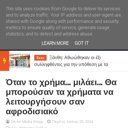
Καλώς ήλθατε
Kral News
This site uses cookies from Google to deliver its services
and to analyze traffic. Your IP address and user-agent are
shared with Google along with performance and security
metrics to ensure quality of service, generate usage
statistics, and to detect and address abuse.
LEARN MORE
GOT IT
Απιστία: Πόσο συχνά συμβαίνει
Lifestyle
BRE
και ποιοι το παραδέχονται πιο εύκολα;
Όταν το χρήμα… μιλάει… Θα
AKIN
μπορούσαν τα χρήματα να
λειτουργήσουν σαν
G
αφροδισιακό
NEW
On Air Media Group
Πέμπτη, Ιουλίου 25, 2024
Δεν Υπάρχουν Σχόλια