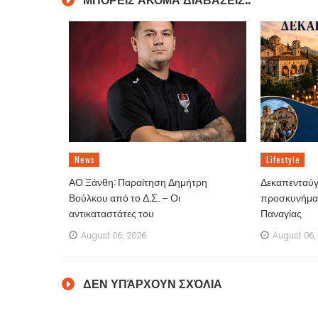
News
Lifestyle
ΑΟ Ξάνθη: Παραίτηση Δημήτρη
Δεκαπενταύγ
Βούλκου από το Δ.Σ. – Οι
προσκυνήματ
αντικαταστάτες του
Παναγίας
August 06, 2026
August 06,
ΔΕΝ ΥΠΆΡΧΟΥΝ ΣΧΌΛΙΑ