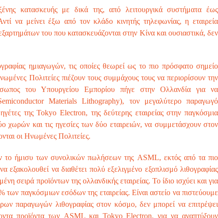
ξένης κατασκευής με δικά της, από λειτουργικά συστήματα έως
Αντί να μείνει έξω από τον κλάδο κινητής τηλεφωνίας, η εταιρεία
εξαρτημάτων του που κατασκευάζονται στην Κίνα και ουσιαστικά, δεν
ογραφίας ημιαγωγών, τις οποίες θεωρεί ως το πιο πρόσφατο σημείο
ωμένες Πολιτείες πιέζουν τους συμμάχους τους να περιορίσουν την
όσωπος του Υπουργείου Εμπορίου πήγε στην Ολλανδία για να
miconductor Materials Lithography), τον μεγαλύτερο παραγωγό
 ηγέτες της Tokyo Electron, της δεύτερης εταιρείας στην παγκόσμια
δύο χωρών και τις ηγεσίες των δύο εταιρειών, να συμμετάσχουν στον
ονται οι Ηνωμένες Πολιτείες.
όν το ήμισυ των συνολικών πωλήσεων της ASML, εκτός από τα πιο
α εξακολουθεί να διαθέτει πολύ εξελιγμένο εξοπλισμό λιθογραφίας
η σειρά προϊόντων της ολλανδικής εταιρείας. Το ίδιο ισχύει και για
% των παγκόσμιων εσόδων της εταιρείας. Είναι αστείο να πιστεύουμε
ερων παραγωγών λιθογραφίας στον κόσμο, δεν μπορεί να επιτρέψει
οντα προϊόντα των ASML και Tokyo Electron, για να αναπτύξουν