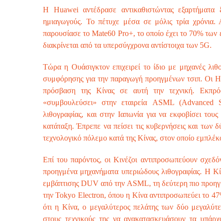
Η Huawei αντέδρασε αντικαθιστώντας εξαρτήματα 
ημιαγωγούς. Το πέτυχε μέσα σε μόλις τρία χρόνια. 
παρουσίασε το Mate60 Pro+, το οποίο έχει το 70% των 
διακρίνεται από τα υπερσύγχρονα αντίστοιχα των 5G.
Τώρα η Ουάσιγκτον επιχειρεί το ίδιο με μηχανές λιθ
συμφόρησης για την παραγωγή προηγμένων τσιπ. Οι Ην
πρόσβαση της Κίνας σε αυτή την τεχνική. Εκπρ
«συμβουλεύσει» στην εταιρεία ASML (Advanced Se
λιθογραφίας, και στην Ιαπωνία για να εκφοβίσει τους
κατάταξη. Έπρεπε να πείσει τις κυβερνήσεις και των 
τεχνολογικό πόλεμο κατά της Κίνας, στον οποίο εμπλέκ
Επί του παρόντος, οι Κινέζοι αντιπροσωπεύουν σχεδ
προηγμένα μηχανήματα υπεριώδους λιθογραφίας. Η Κίν
εμβάπτισης DUV από την ASML, τη δεύτερη πιο προηγμέν
την Tokyo Electron, όπου η Κίνα αντιπροσωπεύει το 47
ότι η Κίνα, ο μεγαλύτερος πελάτης των δύο μεγαλύτ
στους τεχνικούς της να ανακατασκευάσουν τα υπάρχ