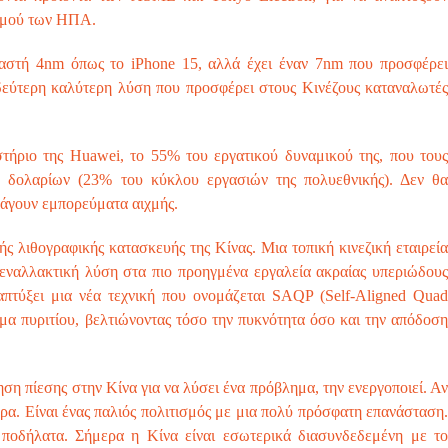
ισμού των ΗΠΑ.
γαστή 4nm όπως το iPhone 15, αλλά έχει έναν 7nm που προσφέρει
 δεύτερη καλύτερη λύση που προσφέρει στους Κινέζους καταναλωτές
στήριο της Huawei, το 55% του εργατικού δυναμικού της, που τους
ν δολαρίων (23% του κύκλου εργασιών της πολυεθνικής). Δεν θα
ράγουν εμπορεύματα αιχμής.
ικής λιθογραφικής κατασκευής της Κίνας. Μια τοπική κινεζική εταιρεία
 εναλλακτική λύση στα πιο προηγμένα εργαλεία ακραίας υπεριώδους
ναπτύξει μια νέα τεχνική που ονομάζεται SAQP (Self-Aligned Quad
μα πυριτίου, βελτιώνοντας τόσο την πυκνότητα όσο και την απόδοση
ηση πίεσης στην Κίνα για να λύσει ένα πρόβλημα, την ενεργοποιεί. Αν
ορα. Είναι ένας παλιός πολιτισμός με μια πολύ πρόσφατη επανάσταση.
ποδήλατα. Σήμερα η Κίνα είναι εσωτερικά διασυνδεδεμένη με το