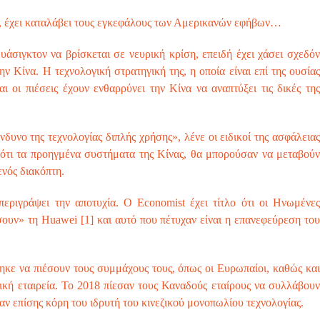
οι, έχει καταλάβει τους εγκεφάλους των Αμερικανών εφήβων…
Ουάσιγκτον να βρίσκεται σε νευρική κρίση, επειδή έχει χάσει σχεδόν
την Κίνα. Η τεχνολογική στρατηγική της, η οποία είναι επί της ουσίας
αι οι πιέσεις έχουν ενθαρρύνει την Κίνα να αναπτύξει τις δικές της
νδυνο της τεχνολογίας διπλής χρήσης», λένε οι ειδικοί της ασφάλειας
ν ότι τα προηγμένα συστήματα της Κίνας, θα μπορούσαν να μεταβούν
ενός διακόπτη.
περιγράψει την αποτυχία. Ο Economist έχει τίτλο ότι οι Ηνωμένες
σουν» τη Huawei [1] και αυτό που πέτυχαν είναι η επανεφεύρεση του
ηκε να πιέσουν τους συμμάχους τους, όπως οι Ευρωπαίοι, καθώς και
ζική εταιρεία. Το 2018 πίεσαν τους Καναδούς εταίρους να συλλάβουν
αν επίσης κόρη του ιδρυτή του κινεζικού μονοπωλίου τεχνολογίας.