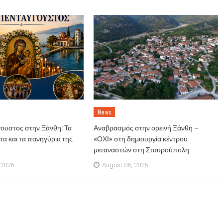
News
ουστος στην Ξάνθη: Τα
Αναβρασμός στην ορεινή Ξάνθη –
α και τα πανηγύρια της
«ΟΧΙ» στη δημιουργία κέντρου
μεταναστών στη Σταυρούπολη
 2026
August 06, 2026