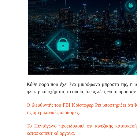
Κάθε φορά που έχει ένα μικρόφωνο μπροστά της, η υ
ηλεκτρικά οχήματα, τα οποία, όπως λέει, θα μπορούσα
Ο διευθυντής του FBI Κρίστοφερ Ρέι υποστηρίζει ότι 
τις αμερικανικές υποδομές.
Το Πεντάγωνο προειδοποιεί ότι κινεζικής κατασκευ
κατασκοπευτικά όργανα.