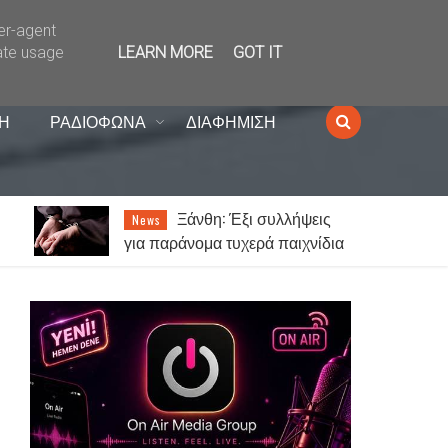
ser-agent
ate usage
LEARN MORE
GOT IT
Η
ΡΑΔΙΟΦΩΝΑ
ΔΙΑΦΗΜΙΣΗ
Καιρός: Ζέστη με λίγες
News
α
νεφώσεις και 7 μποφόρ μελτέμι