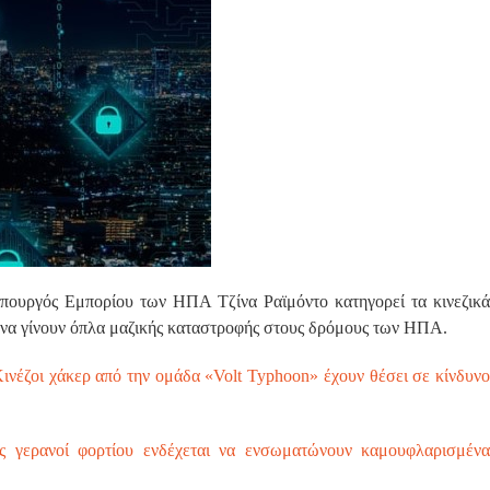
πουργός Εμπορίου των ΗΠΑ Τζίνα Ραϊμόντο κατηγορεί τα κινεζικά
ν να γίνουν όπλα μαζικής καταστροφής στους δρόμους των ΗΠΑ.
Κινέζοι χάκερ από την ομάδα «Volt Typhoon» έχουν θέσει σε κίνδυνο
ής γερανοί φορτίου ενδέχεται να ενσωματώνουν καμουφλαρισμένα