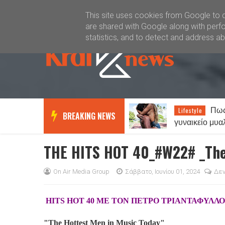
Καλώς ήλθατε
Kral News
This site uses cookies from Google to de
are shared with Google along with perfo
statistics, and to detect and address a
Πως λειτουργεί το
Καιρός
Lifestyle
News
BREAKING NEWS
γυναικείο μυαλό σε σχέση με το
με τοπικές βρο
αντρικό…
Έως 38 βαθμο
THE HITS HOT 40_#W22# _The 
On Air Media Group
Σάββατο, Ιουνίου 01, 2024
Δεν
HITS HOT 40 ΜΕ ΤΟΝ ΠΕΤΡΟ ΤΡΙΑΝΤΑΦΥΛΛ
"The Hottest Men in Music Today"