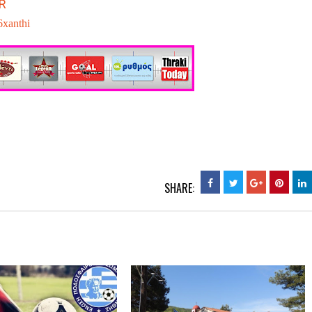
R
6xanthi
SHARE: