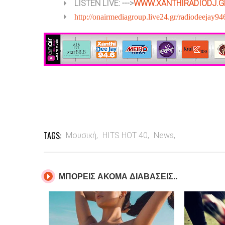
LISTEN LIVE: --->
WWW.XANTHIRADIODJ.G
http://onairmediagroup.live24.gr/radiodeejay94
TAGS:
Μουσική,
HITS HOT 40,
News,
ΜΠΟΡΕΙΣ ΑΚΟΜΑ ΔΙΑΒΑΣΕΙΣ..