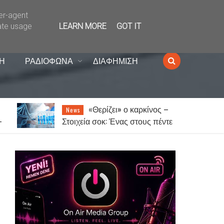
ser-agent
ate usage
LEARN MORE
GOT IT
Η
ΡΑΔΙΟΦΩΝΑ
ΔΙΑΦΗΜΙΣΗ
–
Ξάνθη: Την Παρασκευή
News
τε
14 Αυγούστου το παζάρι λόγω
του Δεκαπενταύγουστου