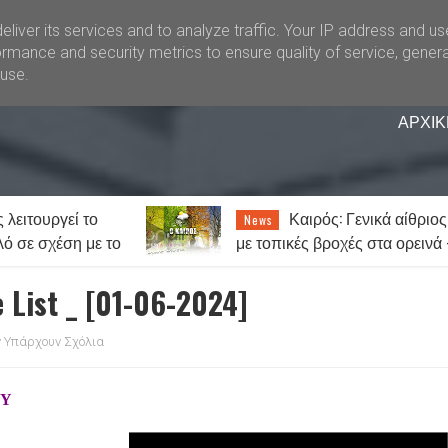
liver its services and to analyze traffic. Your IP address and u
rmance and security metrics to ensure quality of service, gener
buse.
ΑΡΧΙΚ
: Γενικά αίθριος
«Θερίζει» ο καρκίνος 
News
χές στα ορεινά -
Στοιχεία σοκ: Ένας στους πέν
ύς ο υδράργυρος
ανθρώπους θα νοσήσει
List _ [01-06-2024]
 Υπάρχουν Σχόλια
ΟΥ