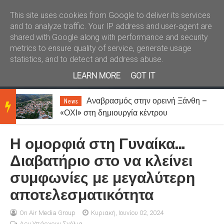
Καλώς ήλθατε
Kral News
This site uses cookies from Google to deliver its services
and to analyze traffic. Your IP address and user-agent are
shared with Google along with performance and security
metrics to ensure quality of service, generate usage
statistics, and to detect and address abuse.
LEARN MORE
GOT IT
Αναβρασμός στην ορεινή Ξάνθη –
News
BRE
«ΟΧΙ» στη δημιουργία κέντρου
μεταναστών στη Σταυρούπολη
Η ομορφιά στη Γυναίκα…
AKIN
Διαβατήριο στο να κλείνει
συμφωνίες με μεγαλύτερη
G
αποτελεσματικότητα
NEW
On Air Media Group
Κυριακή, Ιουνίου 02, 2024
Δεν Υπάρχουν Σχόλια