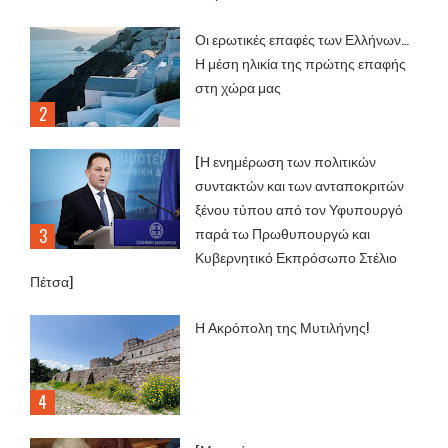
Οι ερωτικές επαφές των Ελλήνων…
Η μέση ηλικία της πρώτης επαφής
στη χώρα μας
[Η ενημέρωση των πολιτικών
συντακτών και των ανταποκριτών
ξένου τύπου από τον Υφυπουργό
παρά τω Πρωθυπουργώ και
Κυβερνητικό Εκπρόσωπο Στέλιο
Πέτσα]
Η Ακρόπολη της Μυτιλήνης!