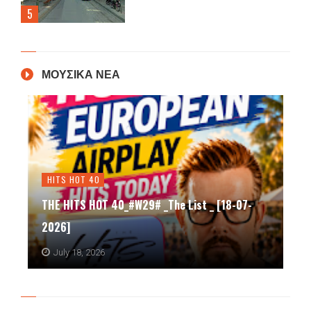
ΜΟΥΣΙΚΑ ΝΕΑ
HITS HOT 40
THE HITS HOT 40_#W29# _The List _ [18-07-
2026]
July 18, 2026