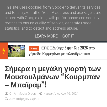
Καλώς ήλθατε
Kral News
This site uses cookies from Google to deliver its services
and to analyze traffic. Your IP address and user-agent are
shared with Google along with performance and security
metrics to ensure quality of service, generate usage
statistics, and to detect and address abuse.
LEARN MORE
GOT IT
ΕΠΣ Ξάνθης: Super Cup 2026 στο
News
BRE
γήπεδο Κιμμερίων με φιλανθρωπικό
χαρακτήρα
Σήμερα η μεγάλη γιορτή των
AKIN
Μουσουλμάνων “Κουρμπάν
– Μπαϊράμ”!
G
On Air Media Group
Κυριακή, Ιουνίου 16, 2024
Δεν Υπάρχουν Σχόλια
NEW