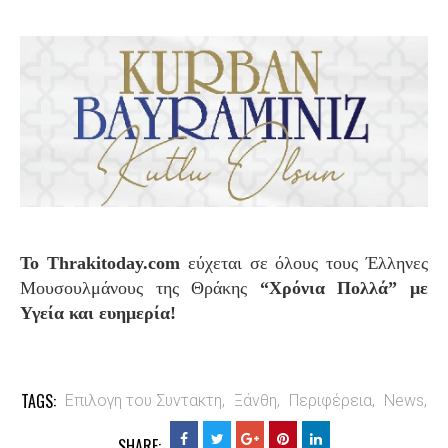
S
Το Thrakitoday.com
εύχεται σε όλους τους Έλληνες
Μουσουλμάνους της Θράκης
“Χρόνια Πολλά” με
Υγεία και ευημερία!
TAGS:
Επιλογη του Συντακτη,
Ξάνθη,
Περιφέρεια,
News,
SHARE: