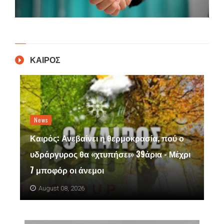
ΚΑΙΡΟΣ
News
Καιρός: Ανεβαίνει η θερμοκρασία, πού ο
υδράργυρος θα «χτυπήσει» 39άρια - Μέχρι
7 μποφόρ οι άνεμοι
August 08, 2026