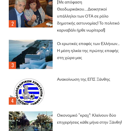
[Με απόφαση
Θεοδωρικάκου....Διοικητικοί
υπάλληλοι των ΟΤΑ σε ρόλο
δημοτικής αστυνομίας! Το πολιτικό
καρναβάλι ήρθε νωρίτερα!]
Οι ερωτικές επαφές των Ελλήνων…
Η μέση ηλικία της πρώτης επαφής
στη χώρα μας
Ανακοίνωση της ΕΠΣ Ξάνθης
Οικονομικό “κραχ”: Κλείνουν δύο
επιχειρήσεις κάθε μήνα στην Ξάνθη!