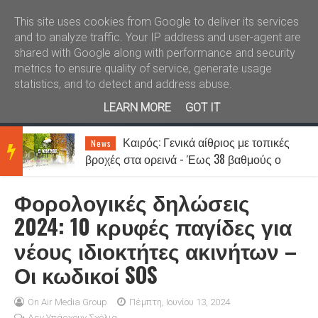
Καλώς ήλθατε
Kral News
This site uses cookies from Google to deliver its services
and to analyze traffic. Your IP address and user-agent are
shared with Google along with performance and security
metrics to ensure quality of service, generate usage
statistics, and to detect and address abuse.
LEARN MORE
GOT IT
Καιρός: Γενικά αίθριος με τοπικές
News
BRE
βροχές στα ορεινά - Έως 38 βαθμούς ο
υδράργυρος
Φορολογικές δηλώσεις
AKIN
2024: 10 κρυφές παγίδες για
νέους ιδιοκτήτες ακινήτων –
G
Οι κωδικοί SOS
NEW
On Air Media Group
Πέμπτη, Ιουνίου 13, 2024
Δεν Υπάρχουν Σχόλια