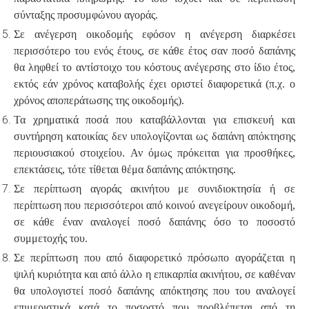
σύνταξης προσυμφώνου αγοράς.
Σε ανέγερση οικοδομής εφόσον η ανέγερση διαρκέσει
περισσότερο του ενός έτους, σε κάθε έτος σαν ποσό δαπάνης
θα ληφθεί το αντίστοιχο του κόστους ανέγερσης στο ίδιο έτος,
εκτός εάν χρόνος καταβολής έχει οριστεί διαφορετικά (π.χ. ο
χρόνος αποπεράτωσης της οικοδομής).
Τα χρηματικά ποσά που καταβάλλονται για επισκευή και
συντήρηση κατοικίας δεν υπολογίζονται ως δαπάνη απόκτησης
περιουσιακού στοιχείου. Αν όμως πρόκειται για προσθήκες,
επεκτάσεις, τότε τίθεται θέμα δαπάνης απόκτησης.
Σε περίπτωση αγοράς ακινήτου με συνιδιοκτησία ή σε
περίπτωση που περισσότεροι από κοινού ανεγείρουν οικοδομή,
σε κάθε έναν αναλογεί ποσό δαπάνης όσο το ποσοστό
συμμετοχής του.
Σε περίπτωση που από διαφορετικό πρόσωπο αγοράζεται η
ψιλή κυριότητα και από άλλο η επικαρπία ακινήτου, σε καθέναν
θα υπολογιστεί ποσό δαπάνης απόκτησης που του αναλογεί
επιμεριστικά κατά το ποσοστό που προβλέπεται από τη