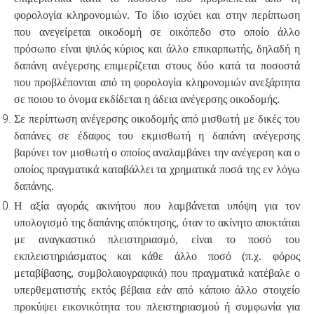
φορολογία κληρονομιών. Το ίδιο ισχύει και στην περίπτωση
που ανεγείρεται οικοδομή σε οικόπεδο στο οποίο άλλο
πρόσωπο είναι ψιλός κύριος και άλλο επικαρπωτής, δηλαδή η
δαπάνη ανέγερσης επιμερίζεται στους δύο κατά τα ποσοστά
που προβλέπονται από τη φορολογία κληρονομιών ανεξάρτητα
σε ποιου το όνομα εκδίδεται η άδεια ανέγερσης οικοδομής.
Σε περίπτωση ανέγερσης οικοδομής από μισθωτή με δικές του
δαπάνες σε έδαφος του εκμισθωτή η δαπάνη ανέγερσης
βαρύνει τον μισθωτή ο οποίος αναλαμβάνει την ανέγερση και ο
οποίος πραγματικά καταβάλλει τα χρηματικά ποσά της εν λόγω
δαπάνης.
Η αξία αγοράς ακινήτου που λαμβάνεται υπόψη για τον
υπολογισμό της δαπάνης απόκτησης, όταν το ακίνητο αποκτάται
με αναγκαστικό πλειστηριασμό, είναι το ποσό του
εκπλειστηριάσματος και κάθε άλλο ποσό (π.χ. φόρος
μεταβίβασης, συμβολαιογραφικά) που πραγματικά κατέβαλε ο
υπερθεματιστής εκτός βέβαια εάν από κάποιο άλλο στοιχείο
προκύψει εικονικότητα του πλειστηριασμού ή συμφωνία για