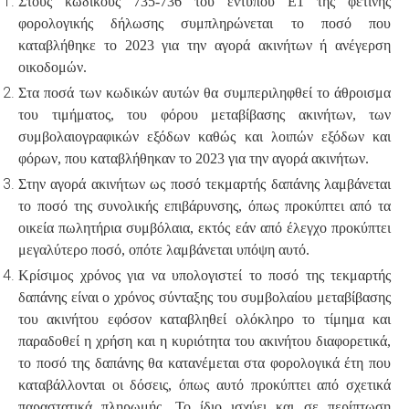
Στους κωδικούς 735-736 του εντύπου Ε1 της φετινής
φορολογικής δήλωσης συμπληρώνεται το ποσό που
καταβλήθηκε το 2023 για την αγορά ακινήτων ή ανέγερση
οικοδομών.
Στα ποσά των κωδικών αυτών θα συμπεριληφθεί το άθροισμα
του τιμήματος, του φόρου μεταβίβασης ακινήτων, των
συμβολαιογραφικών εξόδων καθώς και λοιπών εξόδων και
φόρων, που καταβλήθηκαν το 2023 για την αγορά ακινήτων.
Στην αγορά ακινήτων ως ποσό τεκμαρτής δαπάνης λαμβάνεται
το ποσό της συνολικής επιβάρυνσης, όπως προκύπτει από τα
οικεία πωλητήρια συμβόλαια, εκτός εάν από έλεγχο προκύπτει
μεγαλύτερο ποσό, οπότε λαμβάνεται υπόψη αυτό.
Κρίσιμος χρόνος για να υπολογιστεί το ποσό της τεκμαρτής
δαπάνης είναι ο χρόνος σύνταξης του συμβολαίου μεταβίβασης
του ακινήτου εφόσον καταβληθεί ολόκληρο το τίμημα και
παραδοθεί η χρήση και η κυριότητα του ακινήτου διαφορετικά,
το ποσό της δαπάνης θα κατανέμεται στα φορολογικά έτη που
καταβάλλονται οι δόσεις, όπως αυτό προκύπτει από σχετικά
παραστατικά πληρωμής. Το ίδιο ισχύει και σε περίπτωση