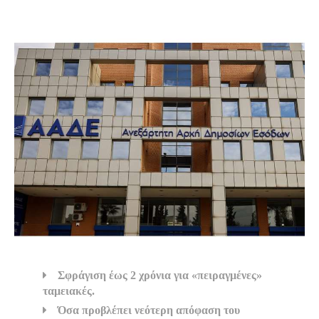
S
Σφράγιση έως 2 χρόνια για «πειραγμένες»
ταμειακές.
Όσα προβλέπει νεότερη απόφαση του