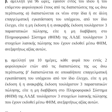
β.
αμελλητί για 96 ώρες, εφόσον εντός του ίδιου ή του
επόμενου φορολογικού έτους από τις διαπιστώσεις της ως άνω
περίπτωσης α) διαπιστώνεται εκ νέου στην ίδια ή σε άλλη
επαγγελματική εγκατάσταση του υπόχρεου, από τον ίδιο
έλεγχο, είτε η μη έκδοση ή η ανακριβής έκδοση τουλάχιστον 3
παραστατικών πώλησης, είτε η μη διαβίβαση στο
Πληροφοριακό Σύστημα (ΦΗΜ) της ΑΑΔΕ τουλάχιστον 3
στοιχείων λιανικής πώλησης που έχουν εκδοθεί μέσω ΦΗΜ,
ανεξαρτήτως αξίας αυτών,
γ.
αμελλητί για 10 ημέρες, κάθε φορά που εντός 2
φορολογικών ετών από τις διαπιστώσεις της ως άνω
περίπτωσης β’ διαπιστώνεται σε οποιαδήποτε επαγγελματική
εγκατάσταση του υπόχρεου από τον ίδιο έλεγχο, είτε η μη
έκδοση ή η ανακριβής έκδοση τουλάχιστον 3 παραστατικών
πώλησης, είτε η μη διαβίβαση στο Πληροφοριακό Σύστημα
(ΦΗΜ) της ΑΑΔΕ τουλάχιστον 3 στοιχείων λιανικής πώλησης
που έχουν εκδοθεί μέσω ΦΗΜ, ανεξαρτήτως αξίας αυτών.