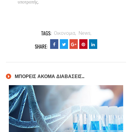
υποτροπής.
TAGS:
Οικονομια,
News,
SHARE:
ΜΠΟΡΕΙΣ ΑΚΟΜΑ ΔΙΑΒΑΣΕΙΣ..