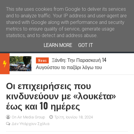
Καλώς ήλθατε
Kral News
This site uses cookies from Google to deliver its services
and to analyze traffic. Your IP address and user-agent are
shared with Google along with performance and security
metrics to ensure quality of service, generate usage
statistics, and to detect and address abuse.
LEARN MORE
GOT IT
Ξάνθη: Την Παρασκευή 14
News
BRE
Αυγούστου το παζάρι λόγω του
Δεκαπενταύγουστου
Οι επιχειρήσεις που
AKIN
κινδυνεύουν με «λουκέτα»
έως και 10 ημέρες
G
On Air Media Group
Τρίτη, Ιουνίου 18, 2024
Δεν Υπάρχουν Σχόλια
NEW