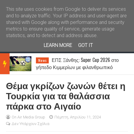
Καλώς ήλθατε
Kral News
This site uses cookies from Google to deliver its services
and to analyze traffic. Your IP address and user-agent are
shared with Google along with performance and security
metrics to ensure quality of service, generate usage
statistics, and to detect and address abuse.
LEARN MORE
GOT IT
ΕΠΣ Ξάνθης: Super Cup 2026 στο
News
BRE
γήπεδο Κιμμερίων με φιλανθρωπικό
χαρακτήρα
Θέμα γκρίζων ζωνών θέτει η
AKIN
Τουρκία για τα θαλάσσια
πάρκα στο Αιγαίο
G
On Air Media Group
Πέμπτη, Απριλίου 11, 2024
Δεν Υπάρχουν Σχόλια
NEW