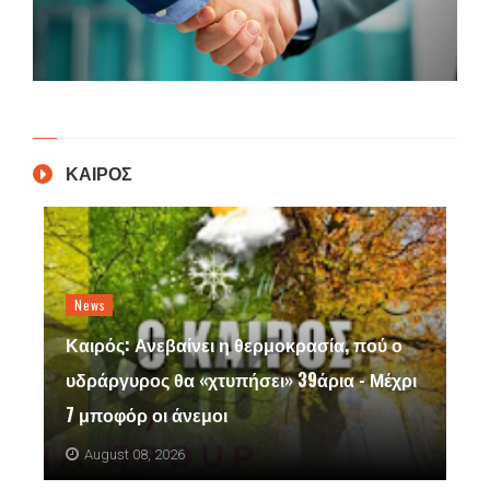
ΚΑΙΡΟΣ
News
Καιρός: Ανεβαίνει η θερμοκρασία, πού ο
υδράργυρος θα «χτυπήσει» 39άρια - Μέχρι
7 μποφόρ οι άνεμοι
August 08, 2026