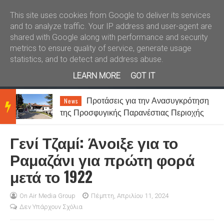
Καλώς ήλθατε
Kral News
This site uses cookies from Google to deliver its services
and to analyze traffic. Your IP address and user-agent are
shared with Google along with performance and security
metrics to ensure quality of service, generate usage
statistics, and to detect and address abuse.
LEARN MORE
GOT IT
Προτάσεις για την Ανασυγκρότηση
News
BRE
της Προσφυγικής Παρανέστιας Περιοχής
Σταυρουπόλεως Ξάνθης
Γενί Τζαμί: Άνοιξε για το
AKIN
Ραμαζάνι για πρώτη φορά
μετά το 1922
G
On Air Media Group
Πέμπτη, Απριλίου 11, 2024
Δεν Υπάρχουν Σχόλια
NEW