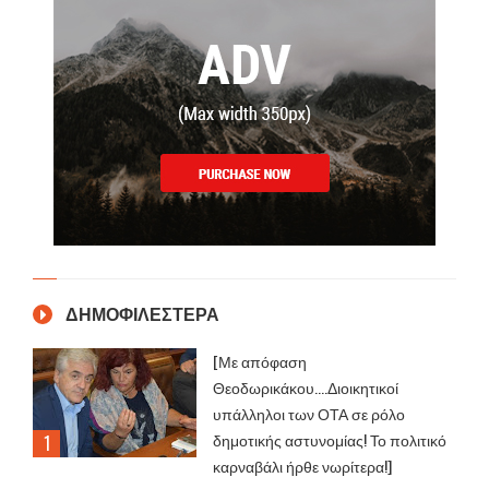
ΔΗΜΟΦΙΛΕΣΤΕΡΑ
[Με απόφαση
Θεοδωρικάκου....Διοικητικοί
υπάλληλοι των ΟΤΑ σε ρόλο
δημοτικής αστυνομίας! Το πολιτικό
καρναβάλι ήρθε νωρίτερα!]