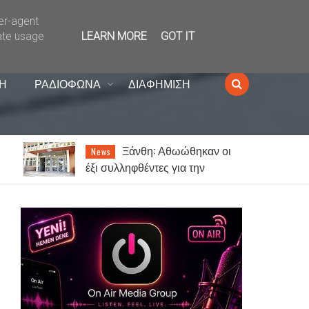
ser-agent
ate usage
LEARN MORE
GOT IT
Η
ΡΑΔΙΟΦΩΝΑ
ΔΙΑΦΗΜΙΣΗ
Απιστία: Πόσο συχνά
Lifestyle
συμβαίνει και ποιοι το
παραδέχονται πιο εύκολα;