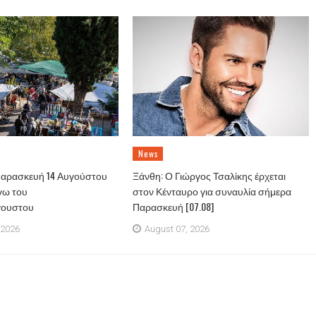
News
Παρασκευή 14 Αυγούστου
Ξάνθη: Ο Γιώργος Τσαλίκης έρχεται
γω του
στον Κένταυρο για συναυλία σήμερα
γουστου
Παρασκευή [07.08]
 2026
August 07, 2026