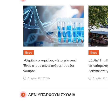
News
News
«Θερίζει» ο καρκίνος – Στοιχεία σοκ:
Ξάνθη: Την 
Ένας στους πέντε ανθρώπους θα
το παζάρι λό
νοσήσει
Δεκαπενταύ
August 07, 2026
August 07,
ΔΕΝ ΥΠΆΡΧΟΥΝ ΣΧΌΛΙΑ