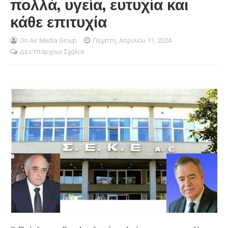
πολλά, υγεία, ευτυχία και
κάθε επιτυχία
S
On Air Media Group
Πέμπτη, Απριλίου 11, 2024
Δεν Υπάρχουν Σχόλια