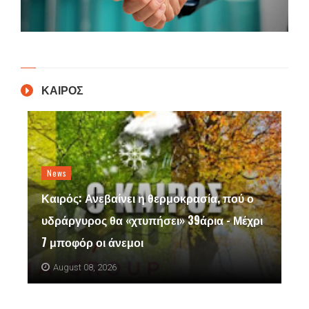
ΚΑΙΡΟΣ
News
Καιρός: Ανεβαίνει η θερμοκρασία, πού ο
υδράργυρος θα «χτυπήσει» 39άρια - Μέχρι
7 μποφόρ οι άνεμοι
August 08, 2026