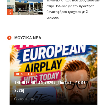
στην Πολωνία για την πρόκληση
θανατηφόρου τροχαίου με 3
νεκρούς
ΜΟΥΣΙΚΑ ΝΕΑ
HITS HOT 40
THE HITS HOT 40_#W29# _The List _ [18-07-
2026]
July 18, 2026