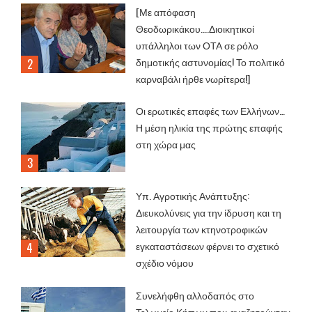
[Με απόφαση
Θεοδωρικάκου....Διοικητικοί
υπάλληλοι των ΟΤΑ σε ρόλο
δημοτικής αστυνομίας! Το πολιτικό
καρναβάλι ήρθε νωρίτερα!]
Οι ερωτικές επαφές των Ελλήνων…
Η μέση ηλικία της πρώτης επαφής
στη χώρα μας
Υπ. Αγροτικής Ανάπτυξης:
Διευκολύνεις για την ίδρυση και τη
λειτουργία των κτηνοτροφικών
εγκαταστάσεων φέρνει το σχετικό
σχέδιο νόμου
Συνελήφθη αλλοδαπός στο
Τελωνείο Κήπων που αναζητούνταν