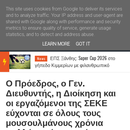
Καλώς ήλθατε
Kral News
This site uses cookies from Google to deliver its services
and to analyze traffic. Your IP address and user-agent are
shared with Google along with performance and security
metrics to ensure quality of service, generate usage
statistics, and to detect and address abuse.
LEARN MORE
GOT IT
ΕΠΣ Ξάνθης: Super Cup 2026 στο
News
BRE
γήπεδο Κιμμερίων με φιλανθρωπικό
χαρακτήρα
Ο Πρόεδρος, ο Γεν.
AKIN
Διευθυντής, η Διοίκηση και
οι εργαζόμενοι της ΣΕΚΕ
G
εύχονται σε όλους τους
μουσουλμάνους χρόνια
NEW