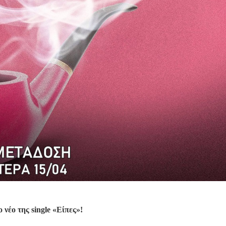
 νέο της single «Είπες»!