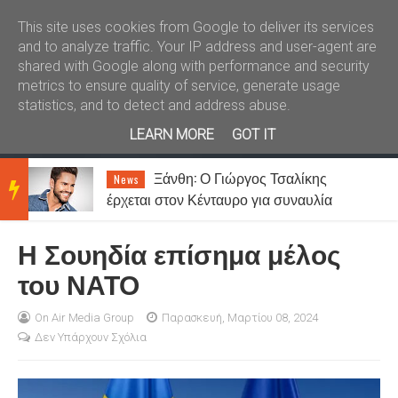
Καλώς ήλθατε
Kral News
This site uses cookies from Google to deliver its services
and to analyze traffic. Your IP address and user-agent are
shared with Google along with performance and security
metrics to ensure quality of service, generate usage
statistics, and to detect and address abuse.
LEARN MORE
GOT IT
Ξάνθη: Ο Γιώργος Τσαλίκης
News
BRE
έρχεται στον Κένταυρο για συναυλία
σήμερα Παρασκευή [07.08]
Η Σουηδία επίσημα μέλος
AKIN
του ΝΑΤΟ
G
On Air Media Group
Παρασκευή, Μαρτίου 08, 2024
Δεν Υπάρχουν Σχόλια
NEW