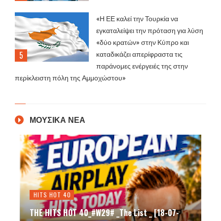
«Η ΕΕ καλεί την Τουρκία να
εγκαταλείψει την πρόταση για λύση
«δύο κρατών» στην Κύπρο και
καταδικάζει απερίφραστα τις
παράνομες ενέργειές της στην
περίκλειστη πόλη της Αμμοχώστου»
ΜΟΥΣΙΚΑ ΝΕΑ
HITS HOT 40
THE HITS HOT 40_#W29# _The List _ [18-07-