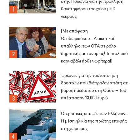
στην Πολωνία για την πρόκληση
θανατηφόρου τροχαίου με 3
νεκρούς
[Με απόφαση
Θεοδωρικάκου....Διοικητικοί
υπάλληλοι των ΟΤΑ σε ρόλο
δημοτικής αστυνομίας! Το πολιτικό
καρναβάλι ήρθε νωρίτερα!]
Έρευνες για την ταυτοποίηση
δραστών που διέπραξαν απάτη σε
βάρος ημεδαπού στη Θάσο – Του
απέσπασαν 13.000 ευρώ
Οι ερωτικές επαφές των Ελλήνων…
Η μέση ηλικία της πρώτης επαφής
στη χώρα μας