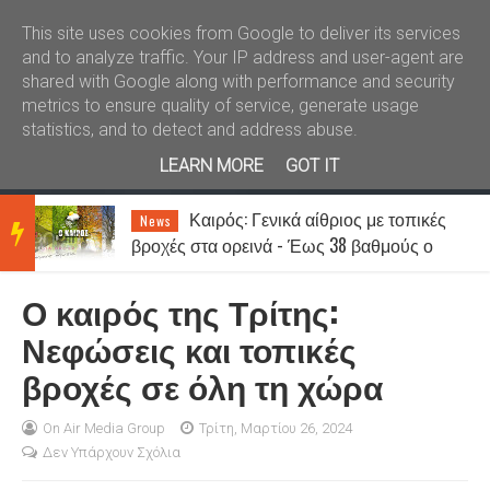
Καλώς ήλθατε
Kral News
This site uses cookies from Google to deliver its services
and to analyze traffic. Your IP address and user-agent are
shared with Google along with performance and security
metrics to ensure quality of service, generate usage
statistics, and to detect and address abuse.
LEARN MORE
GOT IT
Καιρός: Γενικά αίθριος με τοπικές
News
BRE
βροχές στα ορεινά - Έως 38 βαθμούς ο
υδράργυρος
Ο καιρός της Τρίτης:
AKIN
Νεφώσεις και τοπικές
βροχές σε όλη τη χώρα
G
On Air Media Group
Τρίτη, Μαρτίου 26, 2024
Δεν Υπάρχουν Σχόλια
NEW