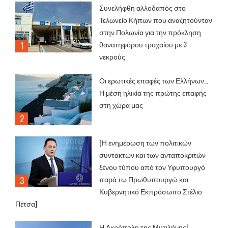
Συνελήφθη αλλοδαπός στο
Τελωνείο Κήπων που αναζητούνταν
στην Πολωνία για την πρόκληση
θανατηφόρου τροχαίου με 3
νεκρούς
Οι ερωτικές επαφές των Ελλήνων…
Η μέση ηλικία της πρώτης επαφής
στη χώρα μας
[Η ενημέρωση των πολιτικών
συντακτών και των ανταποκριτών
ξένου τύπου από τον Υφυπουργό
παρά τω Πρωθυπουργώ και
Κυβερνητικό Εκπρόσωπο Στέλιο
Πέτσα]
Η Ακρόπολη της Μυτιλήνης!