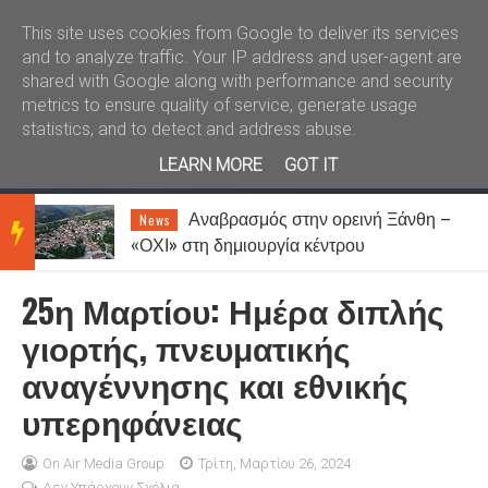
Καλώς ήλθατε
Kral News
This site uses cookies from Google to deliver its services
and to analyze traffic. Your IP address and user-agent are
shared with Google along with performance and security
metrics to ensure quality of service, generate usage
statistics, and to detect and address abuse.
LEARN MORE
GOT IT
Αναβρασμός στην ορεινή Ξάνθη –
News
BRE
«ΟΧΙ» στη δημιουργία κέντρου
μεταναστών στη Σταυρούπολη
25η Μαρτίου: Ημέρα διπλής
AKIN
γιορτής, πνευματικής
αναγέννησης και εθνικής
G
υπερηφάνειας
NEW
On Air Media Group
Τρίτη, Μαρτίου 26, 2024
Δεν Υπάρχουν Σχόλια