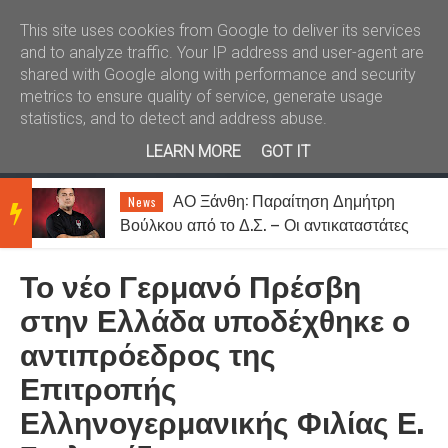
Καλώς ήλθατε
Kral News
This site uses cookies from Google to deliver its services
and to analyze traffic. Your IP address and user-agent are
shared with Google along with performance and security
metrics to ensure quality of service, generate usage
statistics, and to detect and address abuse.
LEARN MORE
GOT IT
ΑΟ Ξάνθη: Παραίτηση Δημήτρη
News
BRE
Βούλκου από το Δ.Σ. – Οι αντικαταστάτες
του
Το νέο Γερμανό Πρέσβη
AKIN
στην Ελλάδα υποδέχθηκε ο
αντιπρόεδρος της
G
Επιτροπής
Ελληνογερμανικής Φιλίας Ε.
NEW