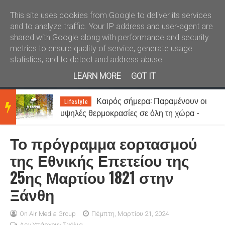
Καλώς ήλθατε
Kral News
This site uses cookies from Google to deliver its services
and to analyze traffic. Your IP address and user-agent are
shared with Google along with performance and security
metrics to ensure quality of service, generate usage
statistics, and to detect and address abuse.
LEARN MORE
GOT IT
ι
Καιρός σήμερα: Παραμένουν οι
Lifestyle
BRE
υψηλές θερμοκρασίες σε όλη τη χώρα -
Στα 7 μποφόρ οι άνεμοι στο Αιγαίο
Το πρόγραμμα εορτασμού
AKIN
της Εθνικής Επετείου της
25ης Μαρτίου 1821 στην
G
Ξάνθη
NEW
On Air Media Group
Πέμπτη, Μαρτίου 21, 2024
Δεν Υπάρχουν Σχόλια