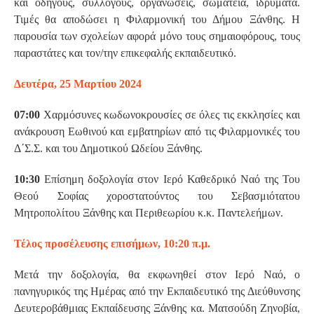
και οδηγούς, συλλόγους, οργανώσεις, σωματεία, ιδρύματα.
Τιμές θα αποδώσει η Φιλαρμονική του Δήμου Ξάνθης. Η
παρουσία των σχολείων αφορά μόνο τους σημαιοφόρους, τους
παραστάτες και τον/την επικεφαλής εκπαιδευτικό.
Δευτέρα, 25 Μαρτίου 2024
07:00
Χαρμόσυνες κωδωνοκρουσίες σε όλες τις εκκλησίες και
ανάκρουση Εωθινού και εμβατηρίων από τις Φιλαρμονικές του
Δ΄Σ.Σ. και του Δημοτικού Ωδείου Ξάνθης.
10:30
Επίσημη δοξολογία στον Ιερό Καθεδρικό Ναό της Του
Θεού Σοφίας χοροστατούντος του Σεβασμιότατου
Μητροπολίτου Ξάνθης και Περιθεωρίου κ.κ. Παντελεήμων.
Τέλος προσέλευσης επισήμων, 10:20 π.μ.
Μετά την δοξολογία, θα εκφωνηθεί στον Ιερό Ναό, ο
πανηγυρικός της Ημέρας από την Εκπαιδευτικό της Διεύθυνσης
Δευτεροβάθμιας Εκπαίδευσης Ξάνθης κα. Ματσούδη Ζηνοβία,