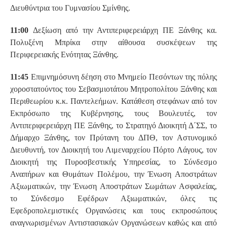
Διευθύντρια του Γυμνασίου Σμίνθης.
11:00
Δεξίωση από την Αντιπεριφερειάρχη ΠΕ Ξάνθης κα.
Πολυξένη Μπρίκα στην αίθουσα συσκέψεων της
Περιφερειακής Ενότητας Ξάνθης.
11:45
Επιμνημόσυνη δέηση στο Μνημείο Πεσόντων της πόλης
χοροστατούντος του Σεβασμιοτάτου Μητροπολίτου Ξάνθης και
Περιθεωρίου κ.κ. Παντελεήμων. Κατάθεση στεφάνων από τον
Εκπρόσωπο της Κυβέρνησης, τους Βουλευτές, τον
Αντιπεριφερειάρχη ΠΕ Ξάνθης, το Στρατηγό Διοικητή Δ΄ΣΣ, το
Δήμαρχο Ξάνθης, τον Πρύτανη του ΔΠΘ, τον Αστυνομικό
Διευθυντή, τον Διοικητή του Λιμεναρχείου Πόρτο Λάγους, τον
Διοικητή της Πυροσβεστικής Υπηρεσίας, το Σύνδεσμο
Αναπήρων και Θυμάτων Πολέμου, την Ένωση Αποστράτων
Αξιωματικών, την Ένωση Αποστράτων Σωμάτων Ασφαλείας,
το Σύνδεσμο Εφέδρων Αξιωματικών, όλες τις
Εφεδροπολεμιστικές Οργανώσεις και τους εκπροσώπους
αναγνωρισμένων Αντιστασιακών Οργανώσεων καθώς και από