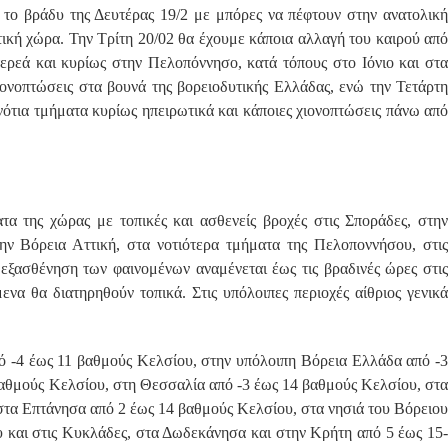
 το βράδυ της Δευτέρας 19/2 με μπόρες να πέφτουν στην ανατολική
τική χώρα. Την Τρίτη 20/02 θα έχουμε κάποια αλλαγή του καιρού από
ερεά και κυρίως στην Πελοπόννησο, κατά τόπους στο Ιόνιο και στα
ιονοπτώσεις στα βουνά της βορειοδυτικής Ελλάδας, ενώ την Τετάρτη
 νότια τμήματα κυρίως ηπειρωτικά και κάποιες χιονοπτώσεις πάνω από
τα της χώρας με τοπικές και ασθενείς βροχές στις Σποράδες, στην
ην Βόρεια Αττική, στα νοτιότερα τμήματα της Πελοποννήσου, στις
εξασθένηση των φαινομένων αναμένεται έως τις βραδινές ώρες στις
να θα διατηρηθούν τοπικά. Στις υπόλοιπες περιοχές αίθριος γενικά
ό -4 έως 11 βαθμούς Κελσίου, στην υπόλοιπη Βόρεια Ελλάδα από -3
βαθμούς Κελσίου, στη Θεσσαλία από -3 έως 14 βαθμούς Κελσίου, στα
στα Επτάνησα από 2 έως 14 βαθμούς Κελσίου, στα νησιά του Βόρειου
υ και στις Κυκλάδες, στα Δωδεκάνησα και στην Κρήτη από 5 έως 15-