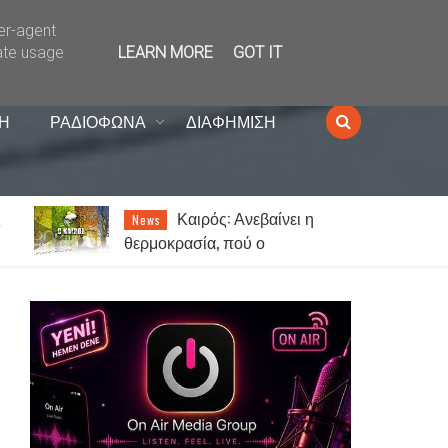
ser-agent
ate usage
LEARN MORE
GOT IT
Η
ΡΑΔΙΟΦΩΝΑ
ΔΙΑΦΗΜΙΣΗ
Πως λειτουργεί το
Lifestyle
γυναικείο μυαλό σε σχέση με το
αντρικό…