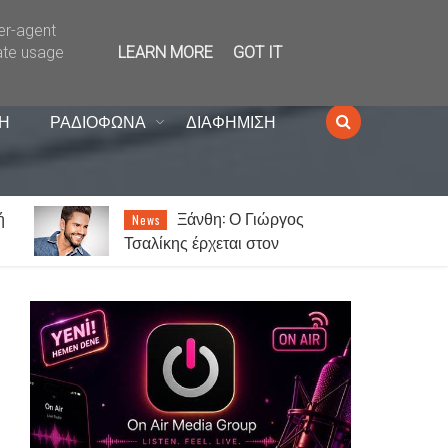
ser-agent
ate usage
LEARN MORE
GOT IT
Η
ΡΑΔΙΟΦΩΝΑ
ΔΙΑΦΗΜΙΣΗ
ή
Ξάνθη: Ο Γιώργος
News
Τσαλίκης έρχεται στον
Κένταυρο για συναυλία σήμερα
Παρασκευή [07.08]