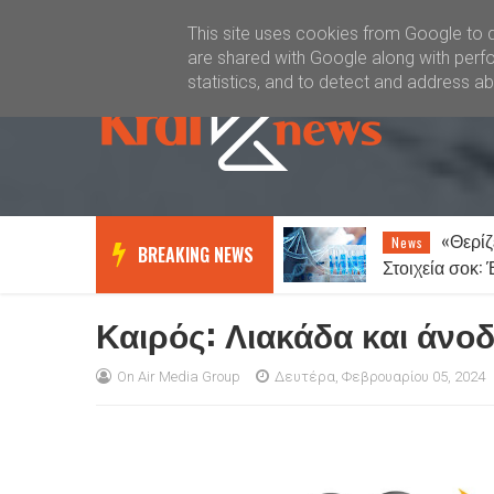
Καλώς ήλθατε
Kral News
This site uses cookies from Google to de
are shared with Google along with perfo
statistics, and to detect and address a
«Θερίζ
News
BREAKING NEWS
Στοιχεία σοκ:
ανθρώπους θα
Καιρός: Λιακάδα και άνο
On Air Media Group
Δευτέρα, Φεβρουαρίου 05, 2024