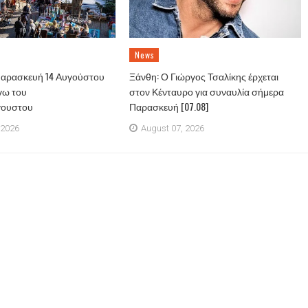
News
Παρασκευή 14 Αυγούστου
Ξάνθη: Ο Γιώργος Τσαλίκης έρχεται
γω του
στον Κένταυρο για συναυλία σήμερα
γουστου
Παρασκευή [07.08]
 2026
August 07, 2026