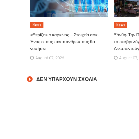
News
News
«Θερίζει» ο καρκίνος – Στοιχεία σοκ:
Ξάνθη: Την 
Ένας στους πέντε ανθρώπους θα
το παζάρι λό
νοσήσει
Δεκαπενταύ
August 07, 2026
August 07,
ΔΕΝ ΥΠΆΡΧΟΥΝ ΣΧΌΛΙΑ