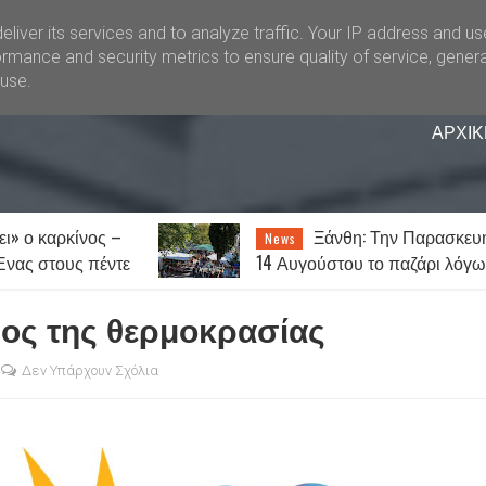
liver its services and to analyze traffic. Your IP address and u
rmance and security metrics to ensure quality of service, gener
buse.
ΑΡΧΙΚ
ει» ο καρκίνος –
Ξάνθη: Την Παρασκευ
News
 Ένας στους πέντε
14 Αυγούστου το παζάρι λόγω
 νοσήσει
του Δεκαπενταύγουστου
δος της θερμοκρασίας
Δεν Υπάρχουν Σχόλια