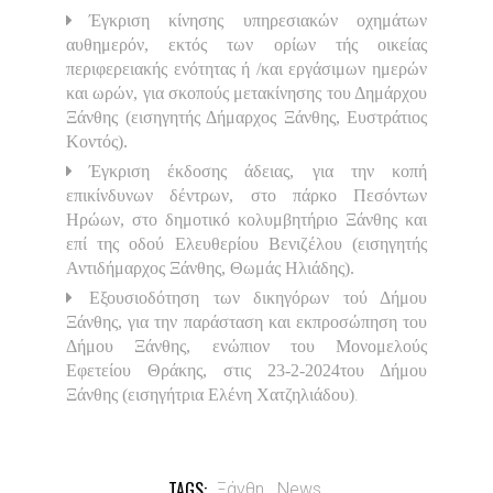
Έγκριση κίνησης υπηρεσιακών οχημάτων
αυθημερόν, εκτός των ορίων τής οικείας
περιφερειακής ενότητας ή /και εργάσιμων ημερών
και ωρών, για σκοπούς μετακίνησης του Δημάρχου
Ξάνθης (εισηγητής Δήμαρχος Ξάνθης, Ευστράτιος
Κοντός).
Έγκριση έκδοσης άδειας, για την κοπή
επικίνδυνων δέντρων, στο πάρκο Πεσόντων
Ηρώων, στο δημοτικό κολυμβητήριο Ξάνθης και
επί της οδού Ελευθερίου Βενιζέλου (εισηγητής
Αντιδήμαρχος Ξάνθης, Θωμάς Ηλιάδης).
Εξουσιοδότηση των δικηγόρων τού Δήμου
Ξάνθης, για την παράσταση και εκπροσώπηση του
Δήμου Ξάνθης, ενώπιον του Μονομελούς
Εφετείου Θράκης, στις 23-2-2024του Δήμου
.
Ξάνθης (εισηγήτρια Ελένη Χατζηλιάδου)
TAGS:
Ξάνθη,
News,