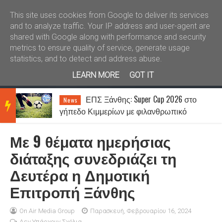
Καλώς ήλθατε
Kral News
This site uses cookies from Google to deliver its services
and to analyze traffic. Your IP address and user-agent are
shared with Google along with performance and security
metrics to ensure quality of service, generate usage
statistics, and to detect and address abuse.
LEARN MORE
GOT IT
ΕΠΣ Ξάνθης: Super Cup 2026 στο
News
BRE
γήπεδο Κιμμερίων με φιλανθρωπικό
χαρακτήρα
Με 9 θέματα ημερήσιας
AKIN
διάταξης συνεδριάζει τη
Δευτέρα η Δημοτική
G
Επιτροπή Ξάνθης
NEW
On Air Media Group
Παρασκευή, Φεβρουαρίου 16, 2024
Δεν Υπάρχουν Σχόλια