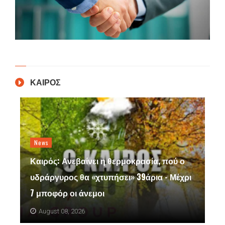
ΚΑΙΡΟΣ
News
Καιρός: Ανεβαίνει η θερμοκρασία, πού ο
υδράργυρος θα «χτυπήσει» 39άρια - Μέχρι
7 μποφόρ οι άνεμοι
August 08, 2026