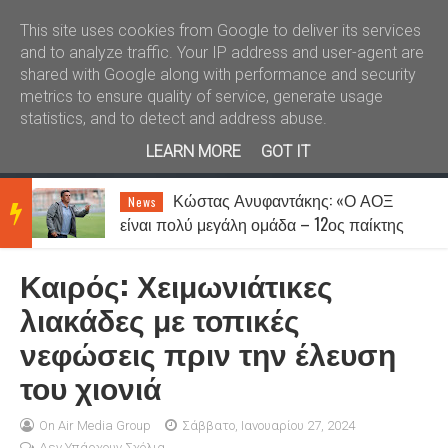
Καλώς ήλθατε
Kral News
This site uses cookies from Google to deliver its services
and to analyze traffic. Your IP address and user-agent are
shared with Google along with performance and security
metrics to ensure quality of service, generate usage
statistics, and to detect and address abuse.
LEARN MORE
GOT IT
Ποιο από τα δύο φύλα ξεπερνά
Lifestyle
BRE
τον χωρισμό πιο εύκολα;
Καιρός: Χειμωνιάτικες
AKIN
λιακάδες με τοπικές
νεφώσεις πριν την έλευση
G
του χιονιά
NEW
On Air Media Group
Σάββατο, Ιανουαρίου 27, 2024
Δεν Υπάρχουν Σχόλια