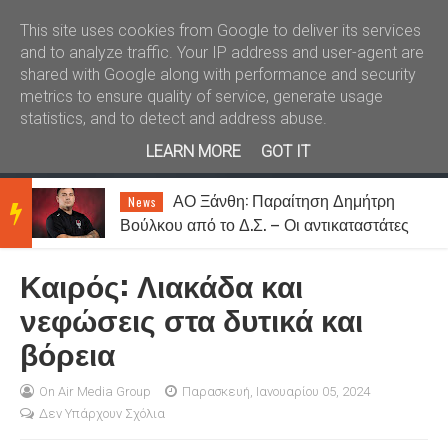
Καλώς ήλθατε
Kral News
This site uses cookies from Google to deliver its services
and to analyze traffic. Your IP address and user-agent are
shared with Google along with performance and security
metrics to ensure quality of service, generate usage
statistics, and to detect and address abuse.
LEARN MORE
GOT IT
Δεκαπενταύγουστος στην
Lifestyle
BRE
ς
Ξάνθη: Τα προσκυνήματα και τα
πανηγύρια της Παναγίας
Καιρός: Λιακάδα και
AKIN
νεφώσεις στα δυτικά και
βόρεια
G
On Air Media Group
Παρασκευή, Ιανουαρίου 05, 2024
Δεν Υπάρχουν Σχόλια
NEW