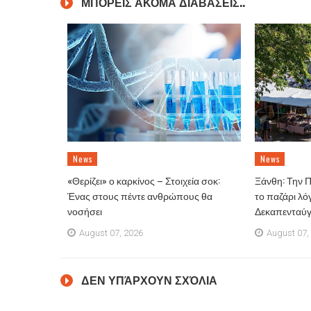
ΜΠΟΡΕΙΣ ΑΚΟΜΑ ΔΙΑΒΑΣΕΙΣ..
News
News
«Θερίζει» ο καρκίνος – Στοιχεία σοκ:
Ξάνθη: Την 
Ένας στους πέντε ανθρώπους θα
το παζάρι λό
νοσήσει
Δεκαπενταύ
August 07, 2026
August 07,
ΔΕΝ ΥΠΆΡΧΟΥΝ ΣΧΌΛΙΑ