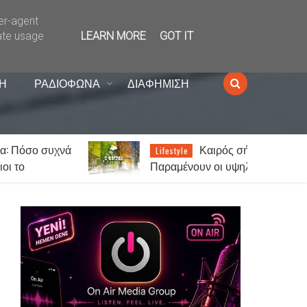
ser-agent
ate usage
LEARN MORE
GOT IT
Η
ΡΑΔΙΟΦΩΝΑ
ΔΙΑΦΗΜΙΣΗ
νά
Καιρός σήμερα:
Lifestyle
Παραμένουν οι υψηλές
θερμοκρασίες σε όλη τη χώρα -
Στα 7 μποφόρ οι άνεμοι στο
Αιγαίο