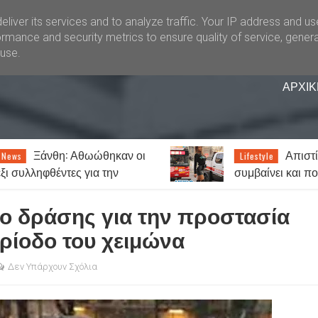
liver its services and to analyze traffic. Your IP address and u
rmance and security metrics to ensure quality of service, gener
buse.
ΑΡΧΙΚ
: Αθωώθηκαν οι
Απιστία: Πόσο συχ
Lifestyle
ες για την
συμβαίνει και ποιοι το
 τυχερά παίγνια
παραδέχονται πιο εύκολα;
ο δράσης για την προστασία
ρίοδο του χειμώνα
Δεν Υπάρχουν Σχόλια