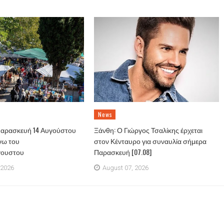
News
Παρασκευή 14 Αυγούστου
Ξάνθη: Ο Γιώργος Τσαλίκης έρχεται
γω του
στον Κένταυρο για συναυλία σήμερα
γουστου
Παρασκευή [07.08]
 2026
August 07, 2026