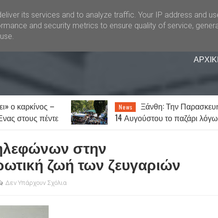
liver its services and to analyze traffic. Your IP address and u
rmance and security metrics to ensure quality of service, gener
buse.
ΑΡΧΙΚ
: Την Παρασκευή
Ξάνθη: Ο Γιώργος
News
 το παζάρι λόγω
Τσαλίκης έρχεται στον
αύγουστου
Κένταυρο για συναυλία σήμερ
Παρασκευή [07.08]
τηλεφώνων στην
ρωτική ζωή των ζευγαριών
Δεν Υπάρχουν Σχόλια