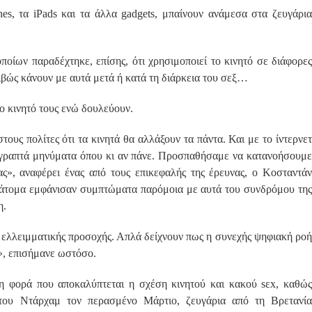
nes, τα iPads και τα άλλα gadgets, μπαίνουν ανάμεσα στα ζευγάρια
οίων παραδέχτηκε, επίσης, ότι χρησιμοποιεί το κινητό σε διάφορες
ιβώς κάνουν με αυτά μετά ή κατά τη διάρκεια του σεξ…
το κινητό τους ενώ δουλεύουν.
τους πολίτες ότι τα κινητά θα αλλάξουν τα πάντα. Και με το ίντερνετ
ε γραπτά μηνύματα όπου κι αν πάνε. Προσπαθήσαμε να κατανοήσουμε
», αναφέρει ένας από τους επικεφαλής της έρευνας, ο Κοσταντάν
α άτομα εμφάνισαν συμπτώματα παρόμοια με αυτά του συνδρόμου της
η.
 ελλειμματικής προσοχής. Απλά δείχνουν πως η συνεχής ψηφιακή ροή
», επισήμανε ωστόσο.
ώτη φορά που αποκαλύπτεται η σχέση κινητού και κακού sεx, καθώς
του Ντάρχαμ τον περασμένο Μάρτιο, ζευγάρια από τη Βρετανία