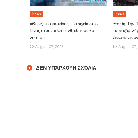
News
News
«Θερίζει» ο καρκίνος – Στοιχεία σοκ:
Ξάνθη: Την 
Ένας στους πέντε ανθρώπους θα
το παζάρι λό
νοσήσει
Δεκαπενταύ
August 07, 2026
August 07,
ΔΕΝ ΥΠΆΡΧΟΥΝ ΣΧΌΛΙΑ