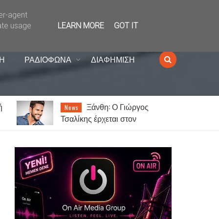
ser-agent
ate usage
LEARN MORE
GOT IT
Η
ΡΑΔΙΟΦΩΝΑ
ΔΙΑΦΗΜΙΣΗ
Στέργιος Γιαλάογλου:
News
«Συγκεκριμένοι κύκλοι στη
α
Θράκη ενοχλούνται από την
αναγνώριση των Αλεβιτών»