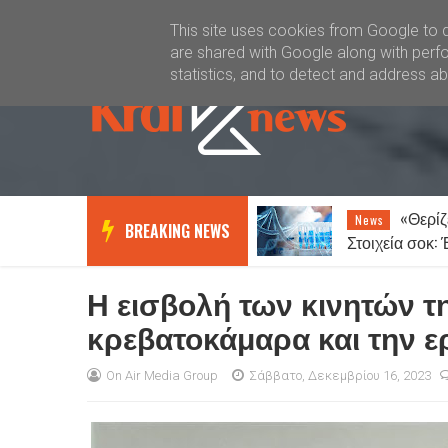
Καλώς ήλθατε
Kral News
This site uses cookies from Google to de
are shared with Google along with perfo
statistics, and to detect and address a
«Θερίζει» ο καρκίνος –
Ξάνθη
News
News
BREAKING NEWS
Στοιχεία σοκ: Ένας στους πέντε
14 Αυγούστου
ανθρώπους θα νοσήσει
του Δεκαπεντ
Η εισβολή των κινητών 
κρεβατοκάμαρα και την ε
On Air Media Group
Σάββατο, Δεκεμβρίου 16, 2023