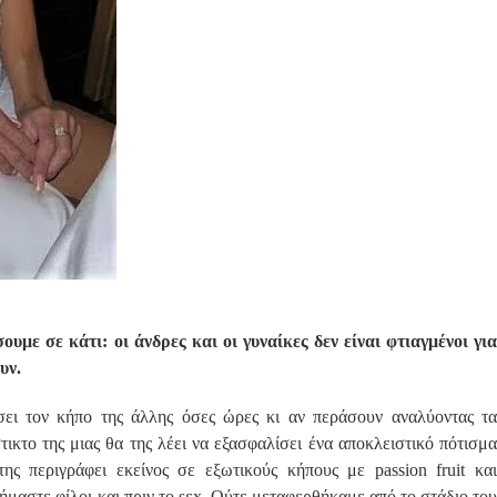
υμε σε κάτι: οι άνδρες και οι γυναίκες δεν είναι φτιαγμένοι για
υν.
ίσει τον κήπο της άλλης όσες ώρες κι αν περάσουν αναλύοντας τα
ικτο της μιας θα της λέει να εξασφαλίσει ένα αποκλειστικό πότισμα
της περιγράφει εκείνος σε εξωτικούς κήπους με passion fruit και
ήμαστε φίλοι και πριν το sεx. Ούτε μεταφερθήκαμε από το στάδιο του