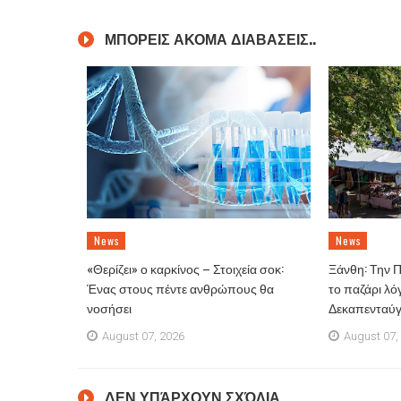
ΜΠΟΡΕΙΣ ΑΚΟΜΑ ΔΙΑΒΑΣΕΙΣ..
News
News
«Θερίζει» ο καρκίνος – Στοιχεία σοκ:
Ξάνθη: Την 
Ένας στους πέντε ανθρώπους θα
το παζάρι λό
νοσήσει
Δεκαπενταύ
August 07, 2026
August 07,
ΔΕΝ ΥΠΆΡΧΟΥΝ ΣΧΌΛΙΑ