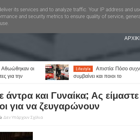
liver its services and to analyze traffic. Your IP address and u
rmance and security metrics to ensure quality of service, gener
buse.
ΑΡΧΙΚ
: Αθωώθηκαν οι
Απιστία: Πόσο συχ
Lifestyle
ες για την
συμβαίνει και ποιοι το
 τυχερά παίγνια
παραδέχονται πιο εύκολα;
 άντρα και Γυναίκα; Ας είμαστε
ένοι για να ζευγαρώνουν
Δεν Υπάρχουν Σχόλια