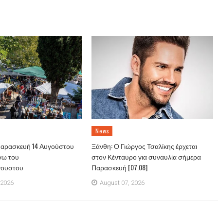
News
Παρασκευή 14 Αυγούστου
Ξάνθη: Ο Γιώργος Τσαλίκης έρχεται
γω του
στον Κένταυρο για συναυλία σήμερα
γουστου
Παρασκευή [07.08]
 2026
August 07, 2026