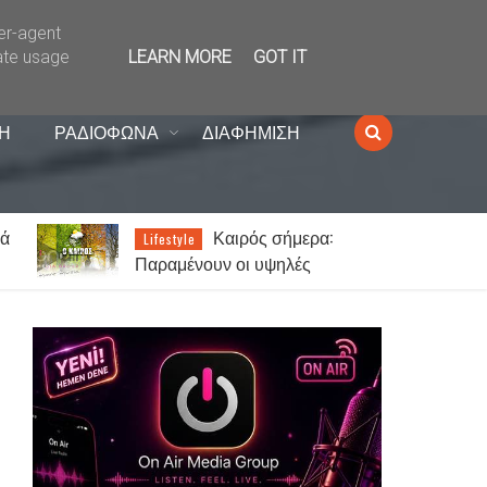
ser-agent
ate usage
LEARN MORE
GOT IT
Η
ΡΑΔΙΟΦΩΝΑ
ΔΙΑΦΗΜΙΣΗ
νά
Καιρός σήμερα:
Lifestyle
Παραμένουν οι υψηλές
θερμοκρασίες σε όλη τη χώρα -
Στα 7 μποφόρ οι άνεμοι στο
Αιγαίο