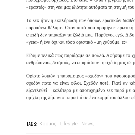
«εραστές» στη νέα μας ιδιότητα αυτόματα τη στιγμή το
Το sεx ήταν η εκπλήρωση των όποιων ερωτικών διαθέσεω
παραπάνω θέλαμε. Όταν αυτό που προμήνυε ερωτική σ
επειδή δεν ταίριαζαν τα ζώδιά μας, Παρθένος εγώ, Δίδυ
«γεια» ή ένα όχι και τόσο οριστικό «μη χαθούμε, ε;»
Είδαμε τελικά πως ταιριάζαμε σε πολλά. Αφήσαμε το χρό
ανθρώπινους δεσμούς, να ωριμάσουν τη σχέση μας σε 
Ορίστε λοιπόν η παράμετρος «σχεδόν» του αφορισμού 
σχεδόν ποτέ να είναι φίλοι. Σχεδόν ποτέ. Γιατί αν 
εξαντληθεί – καλύτερα με αποτυχημένο sεx παρά με α
ομίχλη της λίμπιντο μπροστά σε ένα κορμί του άλλου φ
TAGS:
Κόσμος,
Lifestyle,
News,