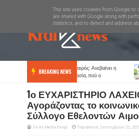
Καλώς ήλθατε
Kral News
This site uses cookies from Google to de
are shared with Google along with perfo
statistics, and to detect and address a
Καιρός: Ανεβαίνει η
Πως
News
Lifestyle
BREAKING NEWS
θερμοκρασία, πού ο
γυναικείο μυα
υδράργυρος θα «χτυπήσει»
αντρικό…
39άρια - Μέχρι 7 μποφόρ οι
1ο ΕΥΧΑΡΙΣΤΗΡΙΟ ΛΑΧΕ
άνεμοι
Αγοράζοντας το κοινωνικ
Σύλλογο Εθελοντών Αιμ
On Air Media Group
Παρασκευή, Σεπτεμβρίου 22, 202