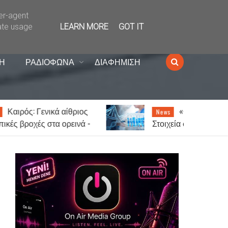
ser-agent
ate usage
LEARN MORE
GOT IT
Η
ΡΑΔΙΟΦΩΝΑ
ΔΙΑΦΗΜΙΣΗ
«Θερίζει» ο καρκίνος –
News
-
Στοιχεία σοκ: Ένας στους πέντε
ος
ανθρώπους θα νοσήσει