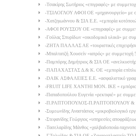
-Τσακίρης Σωτήριος «επιγραφές» με συμμετοχ
-ΤΣΙΛΟΓΛΟΥ ΑΦΟΙ ΟΕ «μηχανουργείο» με σ
-Χατζηιωάννου & ΣΙΑ Ε.Ε. «εμπορία κοτόπου
-ΑΦΟΙ ΡΟΥΣΣΟΥ ΟΕ «επιγραφές» με συμμετ
-Γούλας Σπυρίδων «οικοδομικά υλικά» με συ
-ΖΗΤΑ ΠΑΛΛΑΣ ΑΕ «τουριστικές επιχειρήσει
-Μπαλτατζή Χουσείν «ιατρός» με συμμετοχή 
-Παμπόρης Δημήτριος & ΣΙΑ ΟΕ «ανελκυστήρ
-ΠΑΠΑΧΑΣΤΑΣ Δ.& Κ. ΟΕ «εμπορία επίπλων
-DAIK ΑΣΦΑΛΕΙΕΣ Ε.Ε. «ασφαλιστικό γραφε
-FRUIT LIFE XANTHI MON. IKE « εμπόριο 
-Παπαδοπούλου Ευγενία «ρεκτιφιέ» με συμμε
-Π.ΡΑΠΤΟΠΟΥΛΟΣ-Π.ΡΑΠΤΟΠΟΥΛΟΥ & ΣΙΑ Ο
-Συμεωνίδης Αναστάσιος «μικροβιολογικό ερ
-Στεφανίδης Γεώργιος «υπηρεσίες αποφράξεω
-Τασελαρίδης Μάνθος «χαλβαδοποιία-ταχινοπο
-Γ.Τολμίδης & ΣΙΑ ΟΕ «Ζαχαροπλαστείο ΤΟ