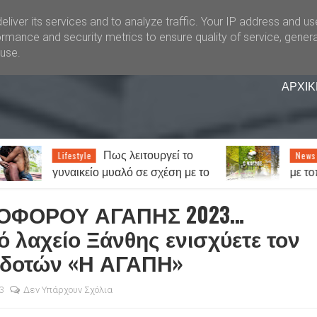
liver its services and to analyze traffic. Your IP address and u
rmance and security metrics to ensure quality of service, gener
buse.
ΑΡΧΙΚ
 λειτουργεί το
Καιρός: Γενικά αίθριος
News
λό σε σχέση με το
με τοπικές βροχές στα ορεινά 
Έως 38 βαθμούς ο υδράργυρ
ΙΟΦΟΡΟΥ ΑΓΑΠΗΣ 2023…
ό λαχείο Ξάνθης ενισχύετε τον
οδοτών «Η ΑΓΑΠΗ»
3
Δεν Υπάρχουν Σχόλια