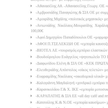
-Αθανασέλης Αθ. -Αθανασεέλης Γεωργ. ΟΕ «
-Αμβροσιάδης Παναγιώτης & ΣΙΑ ΟΕ με συμμ
-Αμοιρίδης Μιχάλης «πολιτικός μηχανικός» μ
-Αντωνιάδης Νικόλαος-Μουρατίδης Χαράλα
100,00€
-Αφοί Δημητρίου Παπαδόπουλοι ΟΕ «μαρμαρι
-ΑΦΟΙ Π.ΤΣΕΛΕΚΙΔΗ ΟΕ «εμπορία καυσοξύ
-ΒΙΟΤΕΛ ΑΕ «τουρισμός-εμπόριο ελαστικ
-Βουδούρογλου Ευάγγελος «ψητοπωλείο ΤΟ
-Διαφωνίδου Ελένη & ΣΙΑ ΟΕ «ΚΕΚ ΠΡΩΤΑ
-Ελευθεριάδης Απόστολος «οίκος τελετών» μ
-Ευφραιμίδης Νικόλαος «οικοδομικά υλικά» 
-Καλογιάννη Μαγδαληνή «χονδρικό εμπόριο π
-Καρανικολάου Γ.& Χ. ΙΚΕ «εμπορία μοτοσυ
-ΚΑΡΑΠΑΤΗΣ & ΣΙΑ ΕΕ «all day café and r
-Κατσούλης Κ.& Ν.ΟΕ «εμπορία καυσίμων» μ