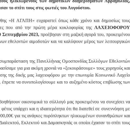
κτους ηλικιωμένους των δημοτικών διαμερισμάτων Αβραμυλιάς,
σαν το σπίτι τους στις φωτιές του Αυγούστου.
νθης «Η ΑΓΑΠΗ» ευχαριστεί όπως κάθε χρόνο και δημοσίως τους
ιώτες που από την πρώτη μέρα κυκλοφορίας της
ΛΑΧΕΙΟΦΟΡΟΥ
0 Σεπτεμβρίου 2023,
προέβησαν στη μαζική αγορά του, προκειμένο
μένων εθελοντών αιμοδοτών και να καλύψουν μέρος των λειτουργικών
τη συμπαράσταση της Πανελλήνιας Ομοσπονδίας Συλλόγων Εθελοντών
ασίσαμε για μια ακόμη χρονιά να «ξεκουράσουμε» τους χορηγούς και
οσης της δικής μας λαχειοφόρου με την επωνυμία Κοινωνικό Λαχείο
, έπρεπε να συνυπολογίσουμε και το αυξημένο κόστος επιβίωσης των
 βοηθήσουν οικονομικά το σύλλογό μας προκειμένου να συνεχίσει να
 φέτος υπάρχει και η ιδιαιτερότητα ότι θα διατεθεί σε συνεννόηση με
000,00€ για τις ανάγκες πυρόπληκτων ηλικιωμένων συνανθρώπων και
ιαλεκτού, Εκλεκτού και Δαμασκηνιάς οι οποίοι έχασαν το σπίτι τους