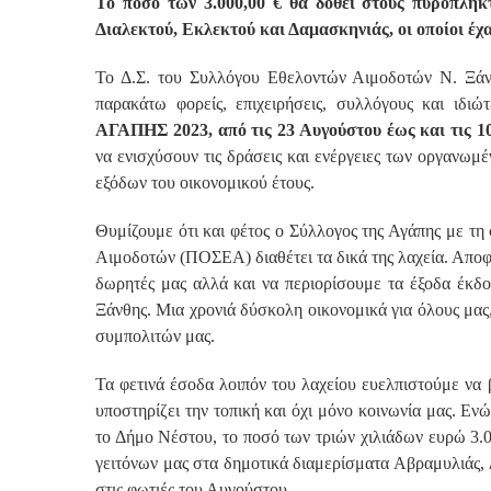
Το ποσό των 3.000,00 € θα δοθεί στους πυρόπλη
Διαλεκτού, Εκλεκτού και Δαμασκηνιάς, οι οποίοι έχα
Το Δ.Σ. του Συλλόγου Εθελοντών Αιμοδοτών Ν. Ξά
παρακάτω φορείς, επιχειρήσεις, συλλόγους και ιδ
ΑΓΑΠΗΣ 2023, από τις 23 Αυγούστου έως και τις 1
να ενισχύσουν τις δράσεις και ενέργειες των οργανω
εξόδων του οικονομικού έτους.
Θυμίζουμε ότι και φέτος ο Σύλλογος της Αγάπης με 
Αιμοδοτών (ΠΟΣΕΑ) διαθέτει τα δικά της λαχεία. Αποφ
δωρητές μας αλλά και να περιορίσουμε τα έξοδα έκδ
Ξάνθης. Μια χρονιά δύσκολη οικονομικά για όλους μας
συμπολιτών μας.
Τα φετινά έσοδα λοιπόν του λαχείου ευελπιστούμε να
υποστηρίζει την τοπική και όχι μόνο κοινωνία μας. Ενώ
το Δήμο Νέστου, το ποσό των τριών χιλιάδων ευρώ 3.
γειτόνων μας στα δημοτικά διαμερίσματα Αβραμυλιάς, Δ
στις φωτιές του Αυγούστου.