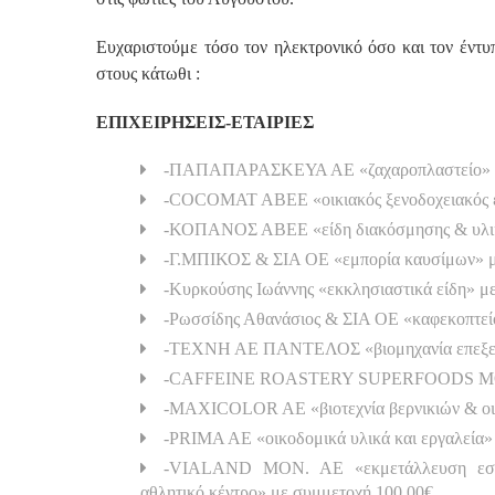
Ευχαριστούμε τόσο τον ηλεκτρονικό όσο και τον έντυ
στους κάτωθι :
ΕΠΙΧΕΙΡΗΣΕΙΣ-ΕΤΑΙΡΙΕΣ
-ΠΑΠΑΠΑΡΑΣΚΕΥΑ ΑΕ «ζαχαροπλαστείο» μ
-COCOMAT ABEE «οικιακός ξενοδοχειακός ε
-ΚΟΠΑΝΟΣ ΑΒΕΕ «είδη διακόσμησης & υλικά
-Γ.ΜΠΙΚΟΣ & ΣΙΑ ΟΕ «εμπορία καυσίμων» μ
-Κυρκούσης Ιωάννης «εκκλησιαστικά είδη» μ
-Ρωσσίδης Αθανάσιος & ΣΙΑ ΟΕ «καφεκοπτεί
-ΤΕΧΝΗ ΑΕ ΠΑΝΤΕΛΟΣ «βιομηχανία επεξεργ
-CAFFEINE ROASTERY SUPERFOODS MON. 
-MAΧICOLOR AE «βιοτεχνία βερνικιών & οι
-PRIMA AE «οικοδομικά υλικά και εργαλεία»
-VIALAND MON. AE «εκμετάλλευση εστι
αθλητικό κέντρο» με συμμετοχή 100,00€