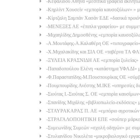
-Κεφαλίδου Αθηνά «μεσιτικά γραφεία ακινήτ
-Κηρλίντ Χουσείν «εμπορία καυσοξύλων» » μ
-Κίρτζαλη Σαμπάν Χασάν ΕΔΕ «δασικά προιό
-ΜΕΝΕΞΕΣ ΑΕ «έπιπλα γραφείου» με συμμετ
-Μιχαηλίδης Δημοσθένης «εμπορία καυσοξύλ
-Α.Μουτάφης-Α.Καλαθέρη ΟΕ «τυπογραφείο»
-Χ.Μιχαλακίδης και ΣΙΑ ΟΕ «ταβέρνα ΤΑ Φ
-ΞΥΛΕΙΑ ΚΡΑΣΝΙΔΗ ΑΕ «εμπορία ξυλείας» μ
-Παπαδοπούλου Ελένη «κατάστημα ΥΦΑΔΙ» μ
-Φ.Παραστατίδης-Μ.Πουσπουρίκας ΟΕ «σύμβο
-Πουμπουρίδης Ανέστης Μ.ΙΚΕ «υπηρεσίες 
-Σιούτας Ι.-Σιούτας Σ. ΟΕ «εμπορία καυσίμω
-Σπανίδης Μιχάλης «βιβλιοπωλείο-εκδόσεις» 
-ΣΤΑΥΡΑΚΑΡΑΣ Π. ΑΕ «εμπόριο αγροτικών π
-ΣΤΡΑΓΑΛΟΠΟΗΤΙΚΗ ΕΠΕ «σούπερ μάρκετ
-Συμεωνίδης Συμεών «σχολή οδηγών» με συμ
-Στυλιανίδου Νικολέτα «μικροβιολογικό εργα