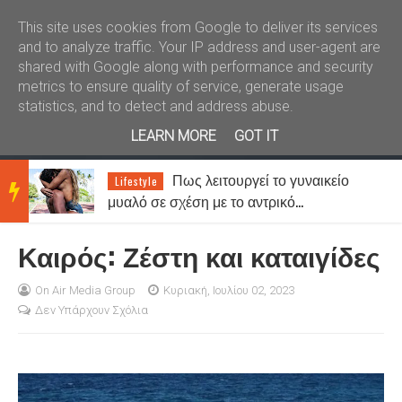
Καλώς ήλθατε
Kral News
This site uses cookies from Google to deliver its services
and to analyze traffic. Your IP address and user-agent are
shared with Google along with performance and security
metrics to ensure quality of service, generate usage
statistics, and to detect and address abuse.
LEARN MORE
GOT IT
,
Πως λειτουργεί το γυναικείο
Lifestyle
BRE
α
μυαλό σε σχέση με το αντρικό…
Καιρός: Ζέστη και καταιγίδες
AKIN
On Air Media Group
Κυριακή, Ιουλίου 02, 2023
Δεν Υπάρχουν Σχόλια
G
NEW