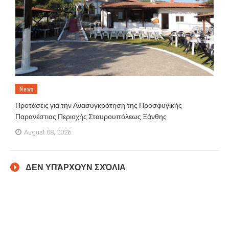
News
Προτάσεις για την Ανασυγκρότηση της Προσφυγικής
Παρανέστιας Περιοχής Σταυρουπόλεως Ξάνθης
August 08, 2026
ΔΕΝ ΥΠΆΡΧΟΥΝ ΣΧΌΛΙΑ