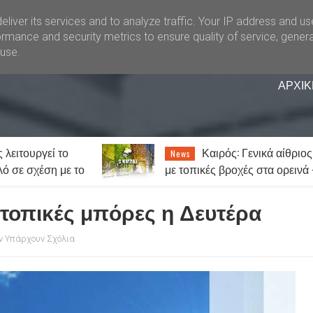
liver its services and to analyze traffic. Your IP address and u
rmance and security metrics to ensure quality of service, gener
buse.
ΑΡΧΙΚ
: Γενικά αίθριος
«Θερίζει» ο καρκίνος 
News
χές στα ορεινά -
Στοιχεία σοκ: Ένας στους πέν
ύς ο υδράργυρος
ανθρώπους θα νοσήσει
 τοπικές μπόρες η Δευτέρα
ν Υπάρχουν Σχόλια