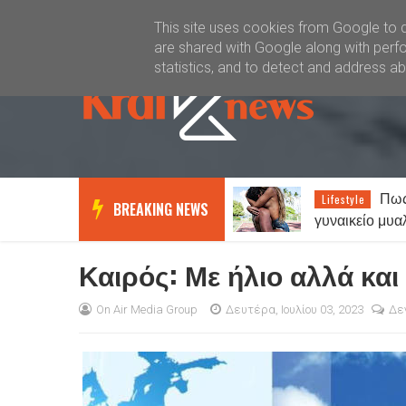
Καλώς ήλθατε
Kral News
This site uses cookies from Google to de
are shared with Google along with perfo
statistics, and to detect and address a
Πως λειτουργεί το
Καιρός
Lifestyle
News
BREAKING NEWS
γυναικείο μυαλό σε σχέση με το
με τοπικές βρο
αντρικό…
Έως 38 βαθμο
Καιρός: Με ήλιο αλλά και
On Air Media Group
Δευτέρα, Ιουλίου 03, 2023
Δε