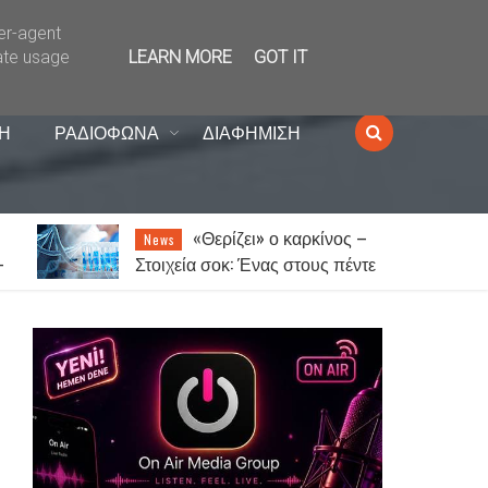
ser-agent
ate usage
LEARN MORE
GOT IT
Η
ΡΑΔΙΟΦΩΝΑ
ΔΙΑΦΗΜΙΣΗ
–
Ξάνθη: Την Παρασκευή
News
τε
14 Αυγούστου το παζάρι λόγω
του Δεκαπενταύγουστου