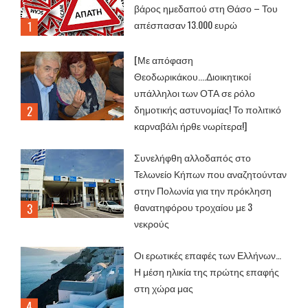
βάρος ημεδαπού στη Θάσο – Του
απέσπασαν 13.000 ευρώ
[Με απόφαση
Θεοδωρικάκου....Διοικητικοί
υπάλληλοι των ΟΤΑ σε ρόλο
δημοτικής αστυνομίας! Το πολιτικό
καρναβάλι ήρθε νωρίτερα!]
Συνελήφθη αλλοδαπός στο
Τελωνείο Κήπων που αναζητούνταν
στην Πολωνία για την πρόκληση
θανατηφόρου τροχαίου με 3
νεκρούς
Οι ερωτικές επαφές των Ελλήνων…
Η μέση ηλικία της πρώτης επαφής
στη χώρα μας