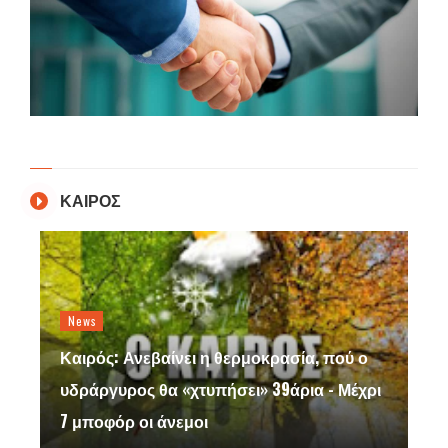
ΚΑΙΡΟΣ
News
Καιρός: Ανεβαίνει η θερμοκρασία, πού ο
υδράργυρος θα «χτυπήσει» 39άρια - Μέχρι
7 μποφόρ οι άνεμοι