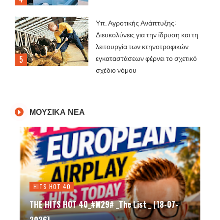
Υπ. Αγροτικής Ανάπτυξης:
Διευκολύνεις για την ίδρυση και τη
λειτουργία των κτηνοτροφικών
εγκαταστάσεων φέρνει το σχετικό
σχέδιο νόμου
ΜΟΥΣΙΚΑ ΝΕΑ
HITS HOT 40
THE HITS HOT 40_#W29# _The List _ [18-07-
2026]