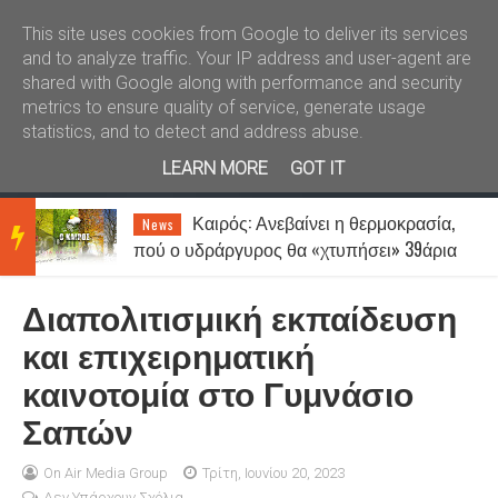
Καλώς ήλθατε
Kral News
This site uses cookies from Google to deliver its services
and to analyze traffic. Your IP address and user-agent are
shared with Google along with performance and security
metrics to ensure quality of service, generate usage
statistics, and to detect and address abuse.
LEARN MORE
GOT IT
Καιρός: Ανεβαίνει η θερμοκρασία,
News
BRE
πού ο υδράργυρος θα «χτυπήσει» 39άρια
- Μέχρι 7 μποφόρ οι άνεμοι
Διαπολιτισμική εκπαίδευση
AKIN
και επιχειρηματική
καινοτομία στο Γυμνάσιο
G
Σαπών
NEW
On Air Media Group
Τρίτη, Ιουνίου 20, 2023
Δεν Υπάρχουν Σχόλια