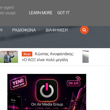
ser-agent
ate usage
LEARN MORE
GOT IT
Η
ΡΑΔΙΟΦΩΝΑ
ΔΙΑΦΗΜΙΣΗ
Ποιο από τα δύο
Lifestyle
φύλα ξεπερνά τον χωρισμό πιο
ι
εύκολα;