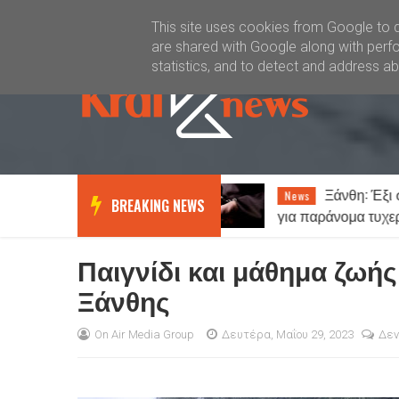
Καλώς ήλθατε
Kral News
This site uses cookies from Google to de
are shared with Google along with perfo
statistics, and to detect and address a
Ξάνθη: Έξι συλλήψεις
Καιρός
News
News
BREAKING NEWS
για παράνομα τυχερά παιχνίδια
νεφώσεις και 
Παιγνίδι και μάθημα ζωής
Ξάνθης
On Air Media Group
Δευτέρα, Μαΐου 29, 2023
Δεν